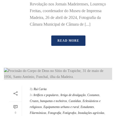
Revolução nos Jornais Madeirenses, Lourenço
Freitas, coordenador do Museu de Imprensa
Madeira, 26 de abril de 2024, Fotografia da
Câmara Municipal de Câmara de [...]
READ MORE
By
Rui Carita
In
Artífices e populares
,
Artigo de divulgação
,
Costumes
,
Cruzes, banquetas e tocheiros
,
Custódias
,
Eclesiásticos e
religiosos
,
Equipamento urbano e rural
,
Estudantes
,
0
Filarmónicas
,
Fotografia
,
Fotógrafos
,
Instalações agrícolas
,