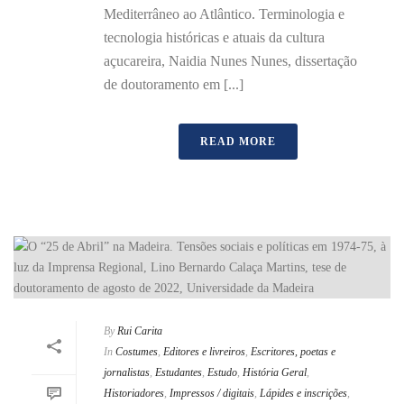
Mediterrâneo ao Atlântico. Terminologia e
tecnologia históricas e atuais da cultura
açucareira, Naidia Nunes Nunes, dissertação
de doutoramento em [...]
READ MORE
By
Rui Carita
In
Costumes
,
Editores e livreiros
,
Escritores, poetas e
jornalistas
,
Estudantes
,
Estudo
,
História Geral
,
Historiadores
,
Impressos / digitais
,
Lápides e inscrições
,