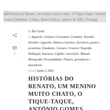
By
Rui Carita
In
Aguarela
,
Cartoon e Caricatura
,
Costumes
,
Desenho
,
Desenho / aguarela
,
Editores e livreiros
,
Escritores, poetas e
jornalistas
,
Estudantes
,
Gravura
,
Gravura / litografia
,
0
Habitação
,
Interiores
,
Lápides e inscrições
,
Manual
,
Monografia
,
Personalidades
,
Pintores, gravadores e
douradores
Posted
Junho 3, 2026
HISTÓRIAS DO
RENATO, UM MENINO
MUITO CHATO, O
TIQUE-TAQUE,
ANTÓNIO GOMES