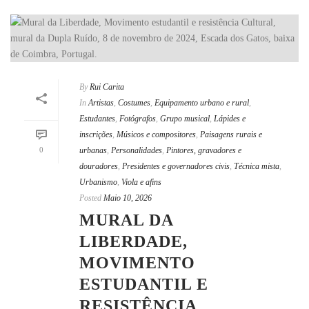
By
Rui Carita
In
Artistas
,
Costumes
,
Equipamento urbano e rural
,
Estudantes
,
Fotógrafos
,
Grupo musical
,
Lápides e
inscrições
,
Músicos e compositores
,
Paisagens rurais e
0
urbanas
,
Personalidades
,
Pintores, gravadores e
douradores
,
Presidentes e governadores civis
,
Técnica mista
,
Urbanismo
,
Viola e afins
Posted
Maio 10, 2026
MURAL DA
LIBERDADE,
MOVIMENTO
ESTUDANTIL E
RESISTÊNCIA