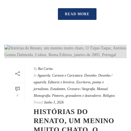
READ MORE
By
Rui Carita
In
Aguarela
,
Cartoon e Caricatura
,
Desenho
,
Desenho /
aguarela
,
Editores e livreiros
,
Escritores, poetas e
jornalistas
,
Estudantes
,
Gravura / litografia
,
Manual
,
0
Monografia
,
Pintores, gravadores e douradores
,
Relógios
Posted
Junho 3, 2026
HISTÓRIAS DO
RENATO, UM MENINO
MUITO CHATO, O