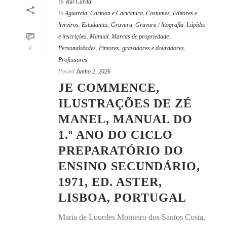
By
Rui Carita
In
Aguarela
,
Cartoon e Caricatura
,
Costumes
,
Editores e
livreiros
,
Estudantes
,
Gravura
,
Gravura / litografia
,
Lápides
e inscrições
,
Manual
,
Marcas de propriedade
,
0
Personalidades
,
Pintores, gravadores e douradores
,
Professores
Posted
Junho 2, 2026
JE COMMENCE,
ILUSTRAÇÕES DE ZÉ
MANEL, MANUAL DO
1.º ANO DO CICLO
PREPARATÓRIO DO
ENSINO SECUNDÁRIO,
1971, ED. ASTER,
LISBOA, PORTUGAL
Maria de Lourdes Monteiro dos Santos Costa,