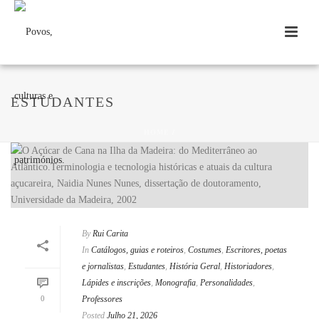
ESTUDANTES
HOME
/
By
Rui Carita
In
Catálogos, guias e roteiros
,
Costumes
,
Escritores, poetas
e jornalistas
,
Estudantes
,
História Geral
,
Historiadores
,
Lápides e inscrições
,
Monografia
,
Personalidades
,
0
Professores
Posted
Julho 21, 2026