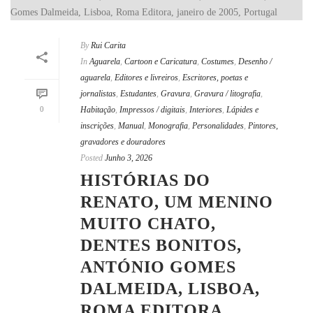
By
Rui Carita
In
Aguarela
,
Cartoon e Caricatura
,
Costumes
,
Desenho /
aguarela
,
Editores e livreiros
,
Escritores, poetas e
jornalistas
,
Estudantes
,
Gravura
,
Gravura / litografia
,
0
Habitação
,
Impressos / digitais
,
Interiores
,
Lápides e
inscrições
,
Manual
,
Monografia
,
Personalidades
,
Pintores,
gravadores e douradores
Posted
Junho 3, 2026
HISTÓRIAS DO
RENATO, UM MENINO
MUITO CHATO,
DENTES BONITOS,
ANTÓNIO GOMES
DALMEIDA, LISBOA,
ROMA EDITORA,