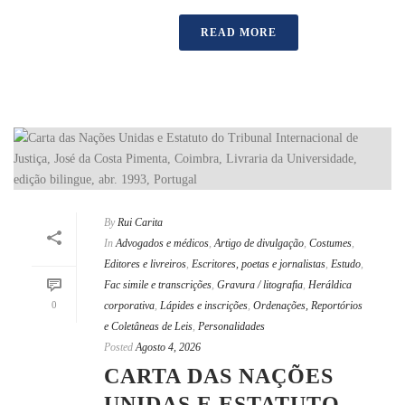
READ MORE
By
Rui Carita
In
Advogados e médicos
,
Artigo de divulgação
,
Costumes
,
Editores e livreiros
,
Escritores, poetas e jornalistas
,
Estudo
,
Fac simile e transcrições
,
Gravura / litografia
,
Heráldica
0
corporativa
,
Lápides e inscrições
,
Ordenações, Reportórios
e Coletâneas de Leis
,
Personalidades
Posted
Agosto 4, 2026
CARTA DAS NAÇÕES
UNIDAS E ESTATUTO