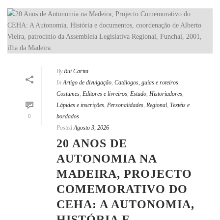
By
Rui Carita
In
Artigo de divulgação
,
Catálogos, guias e roteiros
,
Costumes
,
Editores e livreiros
,
Estudo
,
Historiadores
,
Lápides e inscrições
,
Personalidades
,
Regional
,
Textéis e
0
bordados
Posted
Agosto 3, 2026
20 ANOS DE
AUTONOMIA NA
MADEIRA, PROJECTO
COMEMORATIVO DO
CEHA: A AUTONOMIA,
HISTÓRIA E