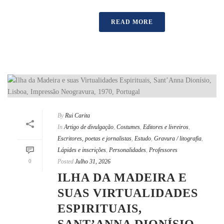
READ MORE
By
Rui Carita
In
Artigo de divulgação
,
Costumes
,
Editores e livreiros
,
Escritores, poetas e jornalistas
,
Estudo
,
Gravura / litografia
,
Lápides e inscrições
,
Personalidades
,
Professores
0
Posted
Julho 31, 2026
ILHA DA MADEIRA E
SUAS VIRTUALIDADES
ESPIRITUAIS,