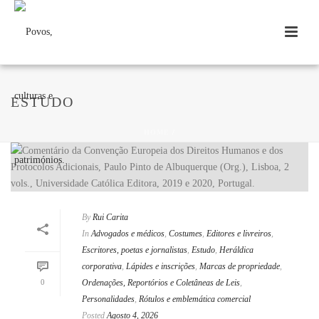
ESTUDO
HOME
/
By
Rui Carita
In
Advogados e médicos
,
Costumes
,
Editores e livreiros
,
Escritores, poetas e jornalistas
,
Estudo
,
Heráldica
corporativa
,
Lápides e inscrições
,
Marcas de propriedade
,
0
Ordenações, Reportórios e Coletâneas de Leis
,
Personalidades
,
Rótulos e emblemática comercial
Posted
Agosto 4, 2026