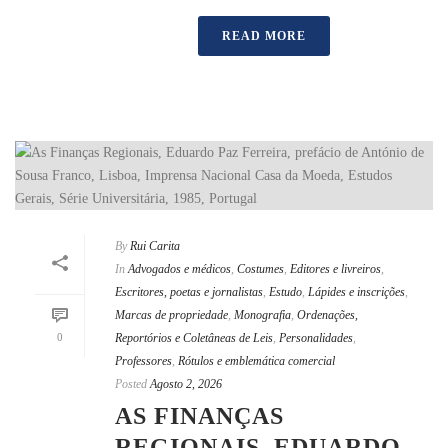
READ MORE
By
Rui Carita
In
Advogados e médicos
,
Costumes
,
Editores e livreiros
,
Escritores, poetas e jornalistas
,
Estudo
,
Lápides e inscrições
,
Marcas de propriedade
,
Monografia
,
Ordenações,
0
Reportórios e Coletâneas de Leis
,
Personalidades
,
Professores
,
Rótulos e emblemática comercial
Posted
Agosto 2, 2026
AS FINANÇAS
REGIONAIS, EDUARDO