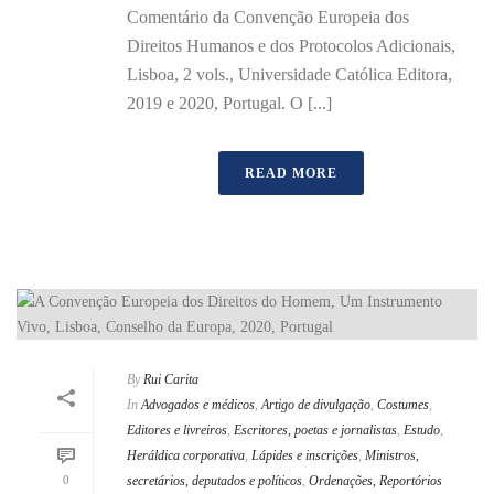
Comentário da Convenção Europeia dos
Direitos Humanos e dos Protocolos Adicionais,
Lisboa, 2 vols., Universidade Católica Editora,
2019 e 2020, Portugal. O [...]
READ MORE
By
Rui Carita
In
Advogados e médicos
,
Artigo de divulgação
,
Costumes
,
Editores e livreiros
,
Escritores, poetas e jornalistas
,
Estudo
,
Heráldica corporativa
,
Lápides e inscrições
,
Ministros,
0
secretários, deputados e políticos
,
Ordenações, Reportórios