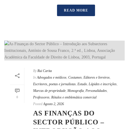
READ MORE
By
Rui Carita
In
Advogados e médicos
,
Costumes
,
Editores e livreiros
,
Escritores, poetas e jornalistas
,
Estudo
,
Lápides e inscrições
,
Marcas de propriedade
,
Monografia
,
Personalidades
,
0
Professores
,
Rótulos e emblemática comercial
Posted
Agosto 2, 2026
AS FINANÇAS DO
SECTOR PÚBLICO –