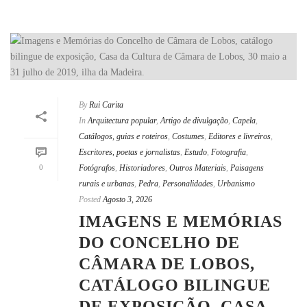
By
Rui Carita
In
Arquitectura popular
,
Artigo de divulgação
,
Capela
,
Catálogos, guias e roteiros
,
Costumes
,
Editores e livreiros
,
Escritores, poetas e jornalistas
,
Estudo
,
Fotografia
,
0
Fotógrafos
,
Historiadores
,
Outros Materiais
,
Paisagens
rurais e urbanas
,
Pedra
,
Personalidades
,
Urbanismo
Posted
Agosto 3, 2026
IMAGENS E MEMÓRIAS
DO CONCELHO DE
CÂMARA DE LOBOS,
CATÁLOGO BILINGUE
DE EXPOSIÇÃO, CASA