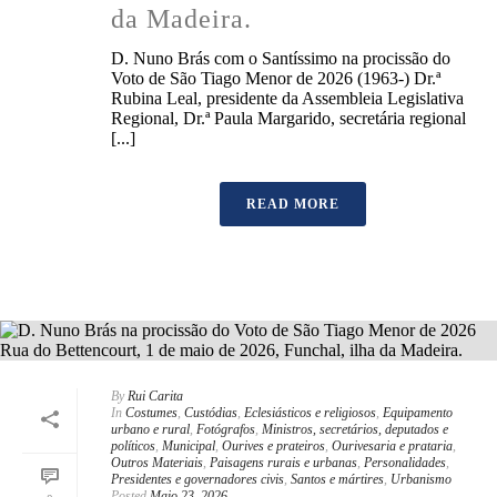
da Madeira.
D. Nuno Brás com o Santíssimo na procissão do
Voto de São Tiago Menor de 2026 (1963-) Dr.ª
Rubina Leal, presidente da Assembleia Legislativa
Regional, Dr.ª Paula Margarido, secretária regional
[...]
READ MORE
By
Rui Carita
In
Costumes
,
Custódias
,
Eclesiásticos e religiosos
,
Equipamento
urbano e rural
,
Fotógrafos
,
Ministros, secretários, deputados e
políticos
,
Municipal
,
Ourives e prateiros
,
Ourivesaria e prataria
,
Outros Materiais
,
Paisagens rurais e urbanas
,
Personalidades
,
Presidentes e governadores civis
,
Santos e mártires
,
Urbanismo
Posted
Maio 23, 2026