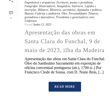
Engenheiros e arquitectos
,
Escritores, poetas e jornalistas
,
Fotógrafos
,
Historiadores
,
Imaginária
,
Interiores
,
Lápides e
inscrições
,
Militares
,
Ministros, secretários, deputados e políticos
,
Museus, Galerias e auditórios
,
Óleo
,
Personalidades
,
Pintores,
gravadores e douradores
,
Presidentes e governadores civis
,
0
Uniformes
Posted
Junho 13, 2023
Apresentação das obras em
Santa Clara do Funchal, 9 de
maio de 2023, ilha da Madeira
Apresentação das obras em Santa Clara do Funchal.
Óleo do Santíssimo Sacramento em exposição de
oficina conventual portuguesa (atr.), 1700 (c.) Por
Francisco Clode de Sousa, com D. Nuno Brás, [...]
READ MORE