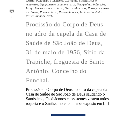
Cruzes, banquetas e tocheiros
,
Custódias
,
Eclesiásticos e
religiosos
,
Equipamento urbano e rural
,
Fotografia
,
Fotógrafos
,
Igreja
,
Ourivesaria e prataria
,
Outros Materiais
,
Paisagens rurais
e urbanas
,
Paramentaria
,
Personalidades
,
Textéis e bordados
Posted
Junho 5, 2026
0
Procissão do Corpo de Deus
no adro da capela da Casa de
Saúde de São João de Deus,
31 de maio de 1956, Sítio da
Trapiche, freguesia de Santo
António, Concelho do
Funchal.
Procissão do Corpo de Deus no adro da capela da
Casa de Saúde de São João de Deus saudando o
Santíssimo, Os diáconos e assistentes vestem todos
roqueta e o Santíssimo encontra-se exposto em [...]