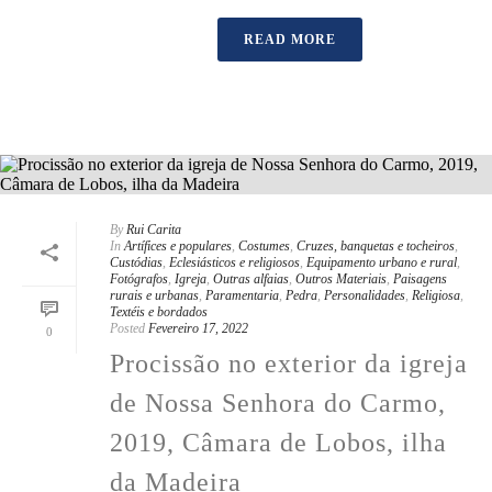
READ MORE
By
Rui Carita
In
Artífices e populares
,
Costumes
,
Cruzes, banquetas e tocheiros
,
Custódias
,
Eclesiásticos e religiosos
,
Equipamento urbano e rural
,
Fotógrafos
,
Igreja
,
Outras alfaias
,
Outros Materiais
,
Paisagens
rurais e urbanas
,
Paramentaria
,
Pedra
,
Personalidades
,
Religiosa
,
Textéis e bordados
Posted
Fevereiro 17, 2022
0
Procissão no exterior da igreja
de Nossa Senhora do Carmo,
2019, Câmara de Lobos, ilha
da Madeira