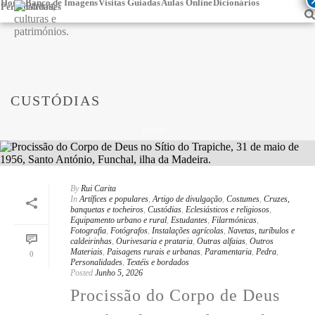
Home
Banco de Imagens
Visitas Guiadas
Aulas Online
Dicionários
Personalidades
CUSTÓDIAS
HOME
/
By
Rui Carita
In
Artífices e populares
,
Artigo de divulgação
,
Costumes
,
Cruzes,
banquetas e tocheiros
,
Custódias
,
Eclesiásticos e religiosos
,
Equipamento urbano e rural
,
Estudantes
,
Filarmónicas
,
Fotografia
,
Fotógrafos
,
Instalações agrícolas
,
Navetas, turíbulos e
caldeirinhas
,
Ourivesaria e prataria
,
Outras alfaias
,
Outros
Materiais
,
Paisagens rurais e urbanas
,
Paramentaria
,
Pedra
,
0
Personalidades
,
Textéis e bordados
Posted
Junho 5, 2026
Procissão do Corpo de Deus