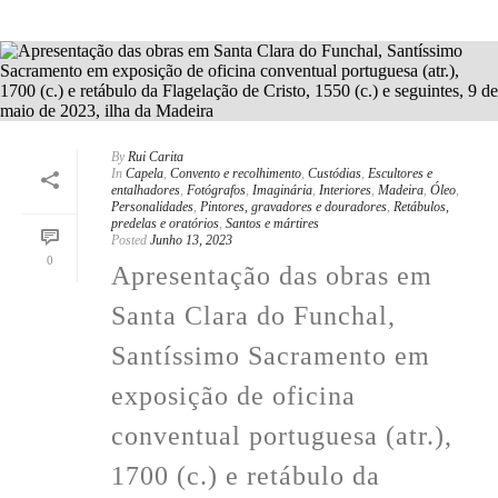
By
Rui Carita
In
Capela
,
Convento e recolhimento
,
Custódias
,
Escultores e
entalhadores
,
Fotógrafos
,
Imaginária
,
Interiores
,
Madeira
,
Óleo
,
Personalidades
,
Pintores, gravadores e douradores
,
Retábulos,
predelas e oratórios
,
Santos e mártires
Posted
Junho 13, 2023
0
Apresentação das obras em
Santa Clara do Funchal,
Santíssimo Sacramento em
exposição de oficina
conventual portuguesa (atr.),
1700 (c.) e retábulo da