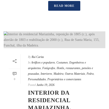
READ MORE
By
Rui Carita
In
Artífices e populares
,
Costumes
,
Engenheiros e
arquitectos
,
Fotógrafos
,
Hotéis, restaurantes, pensões e
pousadas
,
Interiores
,
Madeira
,
Outros Materiais
,
Pedra
,
0
Personalidades
,
Proprietários e comerciantes
Posted
Junho 19, 2026
INTERIOR DA
RESIDENCIAL
MARIAZINHA,