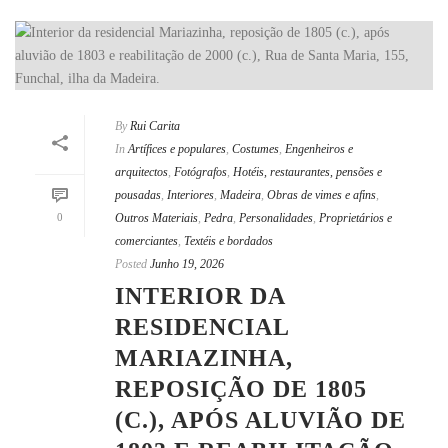
By
Rui Carita
In
Artífices e populares
,
Costumes
,
Engenheiros e
arquitectos
,
Fotógrafos
,
Hotéis, restaurantes, pensões e
pousadas
,
Interiores
,
Madeira
,
Obras de vimes e afins
,
0
Outros Materiais
,
Pedra
,
Personalidades
,
Proprietários e
comerciantes
,
Textéis e bordados
Posted
Junho 19, 2026
INTERIOR DA
RESIDENCIAL
MARIAZINHA,
REPOSIÇÃO DE 1805
(C.), APÓS ALUVIÃO DE