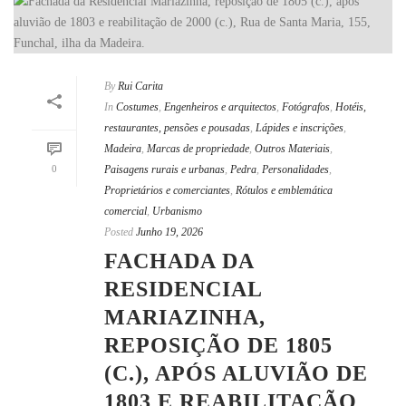
By
Rui Carita
In
Costumes
,
Engenheiros e arquitectos
,
Fotógrafos
,
Hotéis,
restaurantes, pensões e pousadas
,
Lápides e inscrições
,
Madeira
,
Marcas de propriedade
,
Outros Materiais
,
0
Paisagens rurais e urbanas
,
Pedra
,
Personalidades
,
Proprietários e comerciantes
,
Rótulos e emblemática
comercial
,
Urbanismo
Posted
Junho 19, 2026
FACHADA DA
RESIDENCIAL
MARIAZINHA,
REPOSIÇÃO DE 1805
(C.), APÓS ALUVIÃO DE
1803 E REABILITAÇÃO