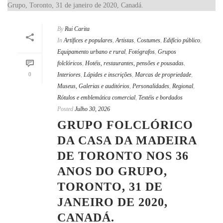
By
Rui Carita
In
Artífices e populares
,
Artistas
,
Costumes
,
Edifício público
,
Equipamento urbano e rural
,
Fotógrafos
,
Grupos
folclóricos
,
Hotéis, restaurantes, pensões e pousadas
,
0
Interiores
,
Lápides e inscrições
,
Marcas de propriedade
,
Museus, Galerias e auditórios
,
Personalidades
,
Regional
,
Rótulos e emblemática comercial
,
Textéis e bordados
Posted
Julho 30, 2026
GRUPO FOLCLÓRICO
DA CASA DA MADEIRA
DE TORONTO NOS 36
ANOS DO GRUPO,
TORONTO, 31 DE
JANEIRO DE 2020,
CANADÁ.