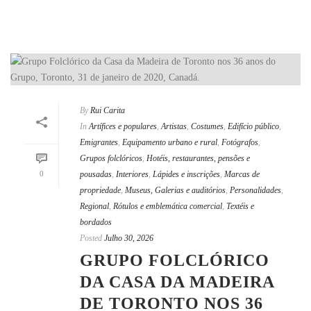
By
Rui Carita
In
Artífices e populares
,
Artistas
,
Costumes
,
Edifício público
,
Emigrantes
,
Equipamento urbano e rural
,
Fotógrafos
,
Grupos folclóricos
,
Hotéis, restaurantes, pensões e
0
pousadas
,
Interiores
,
Lápides e inscrições
,
Marcas de
propriedade
,
Museus, Galerias e auditórios
,
Personalidades
,
Regional
,
Rótulos e emblemática comercial
,
Textéis e
bordados
Posted
Julho 30, 2026
GRUPO FOLCLÓRICO
DA CASA DA MADEIRA
DE TORONTO NOS 36