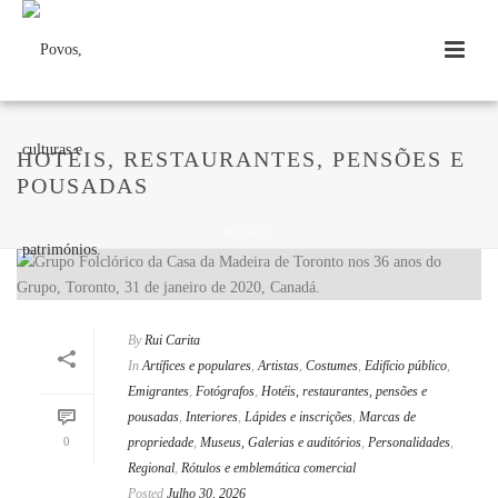
HOTÉIS, RESTAURANTES, PENSÕES E
POUSADAS
HOME
/
By
Rui Carita
In
Artífices e populares
,
Artistas
,
Costumes
,
Edifício público
,
Emigrantes
,
Fotógrafos
,
Hotéis, restaurantes, pensões e
pousadas
,
Interiores
,
Lápides e inscrições
,
Marcas de
0
propriedade
,
Museus, Galerias e auditórios
,
Personalidades
,
Regional
,
Rótulos e emblemática comercial
Posted
Julho 30, 2026