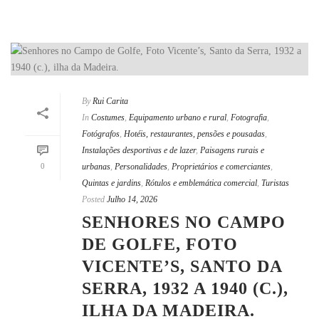
By
Rui Carita
In
Costumes
,
Equipamento urbano e rural
,
Fotografia
,
Fotógrafos
,
Hotéis, restaurantes, pensões e pousadas
,
Instalações desportivas e de lazer
,
Paisagens rurais e
0
urbanas
,
Personalidades
,
Proprietários e comerciantes
,
Quintas e jardins
,
Rótulos e emblemática comercial
,
Turistas
Posted
Julho 14, 2026
SENHORES NO CAMPO
DE GOLFE, FOTO
VICENTE’S, SANTO DA
SERRA, 1932 A 1940 (C.),
ILHA DA MADEIRA.