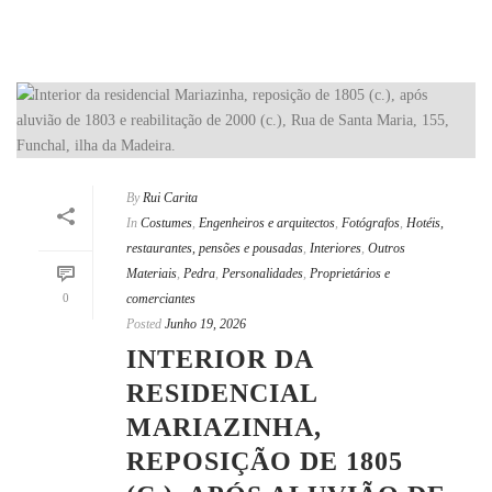
By
Rui Carita
In
Costumes
,
Engenheiros e arquitectos
,
Fotógrafos
,
Hotéis,
restaurantes, pensões e pousadas
,
Interiores
,
Outros
Materiais
,
Pedra
,
Personalidades
,
Proprietários e
0
comerciantes
Posted
Junho 19, 2026
INTERIOR DA
RESIDENCIAL
MARIAZINHA,
REPOSIÇÃO DE 1805