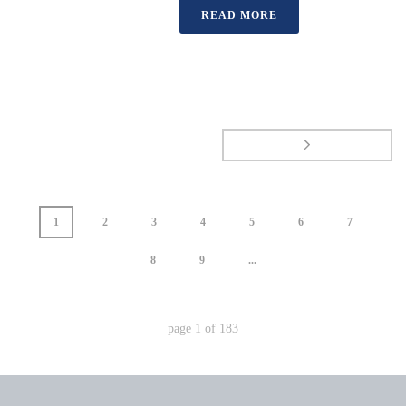
READ MORE
1
2
3
4
5
6
7
8
9
...
page
1
of
183