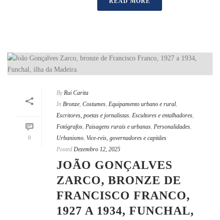
READ MORE
By
Rui Carita
In
Bronze
,
Costumes
,
Equipamento urbano e rural
,
Escritores, poetas e jornalistas
,
Escultores e entalhadores
,
Fotógrafos
,
Paisagens rurais e urbanas
,
Personalidades
,
0
Urbanismo
,
Vice-reis, governadores e capitães
Posted
Dezembro 12, 2025
JOÃO GONÇALVES
ZARCO, BRONZE DE
FRANCISCO FRANCO,
1927 A 1934, FUNCHAL,