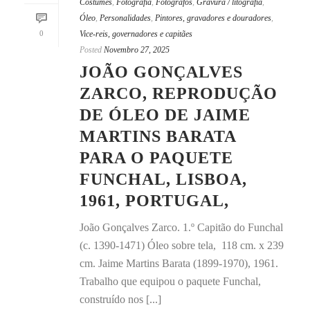
Costumes
,
Fotografia
,
Fotógrafos
,
Gravura / litografia
,
Óleo
,
Personalidades
,
Pintores, gravadores e douradores
,
0
Vice-reis, governadores e capitães
Posted
Novembro 27, 2025
JOÃO GONÇALVES
ZARCO, REPRODUÇÃO
DE ÓLEO DE JAIME
MARTINS BARATA
PARA O PAQUETE
FUNCHAL, LISBOA,
1961, PORTUGAL,
João Gonçalves Zarco. 1.º Capitão do Funchal
(c. 1390-1471) Óleo sobre tela, 118 cm. x 239
cm. Jaime Martins Barata (1899-1970), 1961.
Trabalho que equipou o paquete Funchal,
construído nos [...]