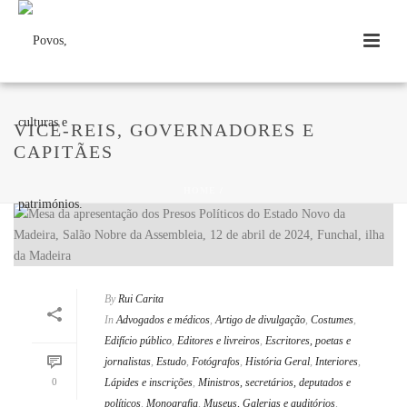
VICE-REIS, GOVERNADORES E
CAPITÃES
HOME
/
By
Rui Carita
In
Advogados e médicos
,
Artigo de divulgação
,
Costumes
,
Edifício público
,
Editores e livreiros
,
Escritores, poetas e
jornalistas
,
Estudo
,
Fotógrafos
,
História Geral
,
Interiores
,
0
Lápides e inscrições
,
Ministros, secretários, deputados e
políticos
,
Monografia
,
Museus, Galerias e auditórios
,