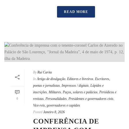
READ MORE
By
Rui Carita
In
Artigo de divulgação
,
Editores e livreiros
,
Escritores,
poetas e jornalistas
,
Impressos / digitais
,
Lápides e
inscrições
,
Militares
,
Paços, solares e palácios
,
Periódicos e
0
revistas
,
Personalidades
,
Presidentes e governadores civis
,
Vice-reis, governadores e capitães
Posted
Janeiro 8, 2026
CONFERÊNCIA DE