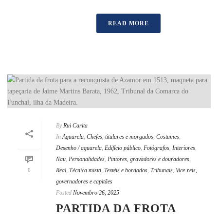
READ MORE
By
Rui Carita
In
Aguarela
,
Chefes, titulares e morgados
,
Costumes
,
Desenho / aguarela
,
Edifício público
,
Fotógrafos
,
Interiores
,
Nau
,
Personalidades
,
Pintores, gravadores e douradores
,
0
Real
,
Técnica mista
,
Textéis e bordados
,
Tribunais
,
Vice-reis,
governadores e capitães
Posted
Novembro 26, 2025
PARTIDA DA FROTA