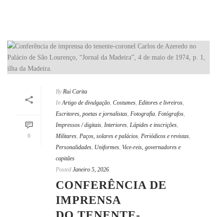
By
Rui Carita
In
Artigo de divulgação
,
Costumes
,
Editores e livreiros
,
Escritores, poetas e jornalistas
,
Fotografia
,
Fotógrafos
,
Impressos / digitais
,
Interiores
,
Lápides e inscrições
,
0
Militares
,
Paços, solares e palácios
,
Periódicos e revistas
,
Personalidades
,
Uniformes
,
Vice-reis, governadores e
capitães
Posted
Janeiro 5, 2026
CONFERÊNCIA DE
IMPRENSA
DO TENENTE-