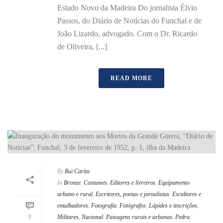
Estado Novo da Madeira Do jornalista Élvio
Passos, do Diário de Notícias do Funchal e de
João Lizardo, advogado. Com o Dr. Ricardo
de Oliveira, [...]
READ MORE
By
Rui Carita
In
Bronze
,
Costumes
,
Editores e livreiros
,
Equipamento
urbano e rural
,
Escritores, poetas e jornalistas
,
Escultores e
entalhadores
,
Fotografia
,
Fotógrafos
,
Lápides e inscrições
,
0
Militares
,
Nacional
,
Paisagens rurais e urbanas
,
Pedra
,