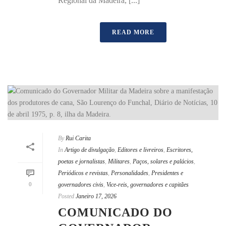
Regional da Madeira, [...]
READ MORE
By
Rui Carita
In
Artigo de divulgação
,
Editores e livreiros
,
Escritores,
poetas e jornalistas
,
Militares
,
Paços, solares e palácios
,
Periódicos e revistas
,
Personalidades
,
Presidentes e
0
governadores civis
,
Vice-reis, governadores e capitães
Posted
Janeiro 17, 2026
COMUNICADO DO