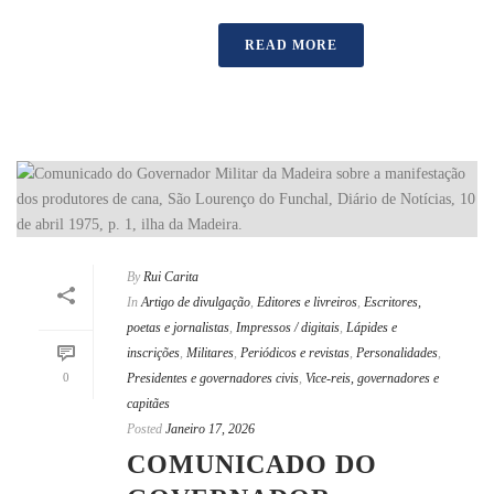
READ MORE
By
Rui Carita
In
Artigo de divulgação
,
Editores e livreiros
,
Escritores,
poetas e jornalistas
,
Impressos / digitais
,
Lápides e
inscrições
,
Militares
,
Periódicos e revistas
,
Personalidades
,
0
Presidentes e governadores civis
,
Vice-reis, governadores e
capitães
Posted
Janeiro 17, 2026
COMUNICADO DO