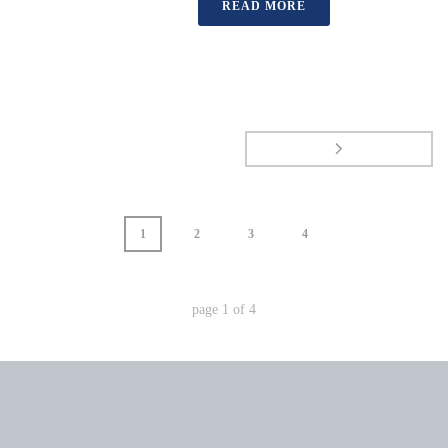
READ MORE
1
2
3
4
page
1
of
4