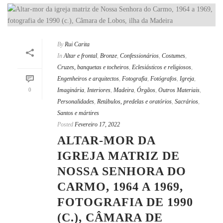
By
Rui Carita
In
Altar e frontal
,
Bronze
,
Confessionários
,
Costumes
,
Cruzes, banquetas e tocheiros
,
Eclesiásticos e religiosos
,
Engenheiros e arquitectos
,
Fotografia
,
Fotógrafos
,
Igreja
,
0
Imaginária
,
Interiores
,
Madeira
,
Órgãos
,
Outros Materiais
,
Personalidades
,
Retábulos, predelas e oratórios
,
Sacrários
,
Santos e mártires
Posted
Fevereiro 17, 2022
ALTAR-MOR DA
IGREJA MATRIZ DE
NOSSA SENHORA DO
CARMO, 1964 A 1969,
FOTOGRAFIA DE 1990
(C.), CÂMARA DE