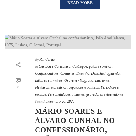
READ MORE
By
Rui Carita
In
Cartoon e Caricatura
,
Catálogos, guias e roteiros
,
Confessionários
,
Costumes
,
Desenho
,
Desenho / aguarela
,
Editores e livreiros
,
Gravura / litografia
,
Interiores
,
0
Ministros, secretários, deputados e políticos
,
Periódicos e
revistas
,
Personalidades
,
Pintores, gravadores e douradores
Posted
Dezembro 20, 2020
MÁRIO SOARES E
ÁLVARO CUNHAL NO
CONFESSIONÁRIO,