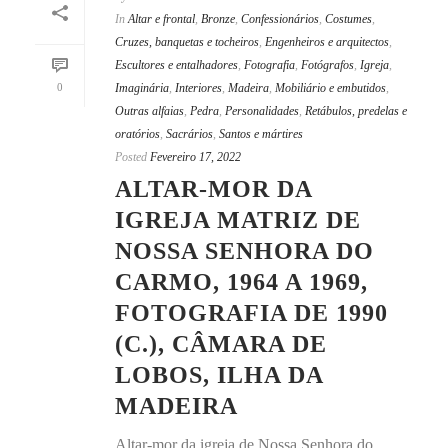
In
Altar e frontal
,
Bronze
,
Confessionários
,
Costumes
,
Cruzes, banquetas e tocheiros
,
Engenheiros e arquitectos
,
Escultores e entalhadores
,
Fotografia
,
Fotógrafos
,
Igreja
,
0
Imaginária
,
Interiores
,
Madeira
,
Mobiliário e embutidos
,
Outras alfaias
,
Pedra
,
Personalidades
,
Retábulos, predelas e
oratórios
,
Sacrários
,
Santos e mártires
Posted
Fevereiro 17, 2022
ALTAR-MOR DA
IGREJA MATRIZ DE
NOSSA SENHORA DO
CARMO, 1964 A 1969,
FOTOGRAFIA DE 1990
(C.), CÂMARA DE
LOBOS, ILHA DA
MADEIRA
Altar-mor da igreja de Nossa Senhora do