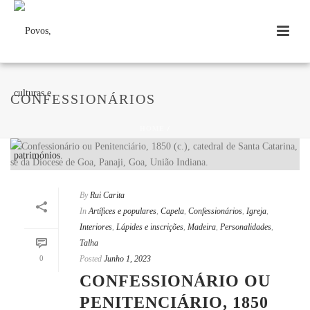
CONFESSIONÁRIOS
HOME
/
By
Rui Carita
In
Artífices e populares
,
Capela
,
Confessionários
,
Igreja
,
Interiores
,
Lápides e inscrições
,
Madeira
,
Personalidades
,
Talha
0
Posted
Junho 1, 2023
CONFESSIONÁRIO OU
PENITENCIÁRIO, 1850