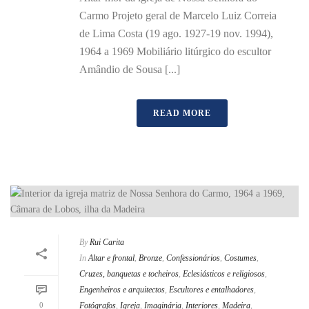
Carmo Projeto geral de Marcelo Luiz Correia
de Lima Costa (19 ago. 1927-19 nov. 1994),
1964 a 1969 Mobiliário litúrgico do escultor
Amândio de Sousa [...]
READ MORE
By
Rui Carita
In
Altar e frontal
,
Bronze
,
Confessionários
,
Costumes
,
Cruzes, banquetas e tocheiros
,
Eclesiásticos e religiosos
,
Engenheiros e arquitectos
,
Escultores e entalhadores
,
0
Fotógrafos
,
Igreja
,
Imaginária
,
Interiores
,
Madeira
,