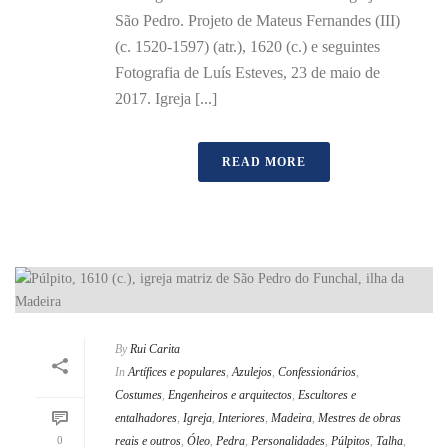
São Pedro. Projeto de Mateus Fernandes (III)
(c. 1520-1597) (atr.), 1620 (c.) e seguintes
Fotografia de Luís Esteves, 23 de maio de
2017. Igreja [...]
READ MORE
By
Rui Carita
In
Artífices e populares
,
Azulejos
,
Confessionários
,
Costumes
,
Engenheiros e arquitectos
,
Escultores e
entalhadores
,
Igreja
,
Interiores
,
Madeira
,
Mestres de obras
0
reais e outros
,
Óleo
,
Pedra
,
Personalidades
,
Púlpitos
,
Talha
,