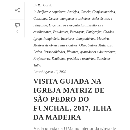
By
Rui Carita
In
Artífices e populares
,
Azulejos
,
Capela
,
Confessionários
,
Costumes
,
Cruzes, banquetas e tocheiros
,
Eclesiásticos e
religiosos
,
Engenheiros e arquitectos
,
Escultores e
0
entalhadores
,
Estudantes
,
Ferragens
,
Fotógrafos
,
Grades
,
Igreja
,
Imaginária
,
Interiores
,
Lampadários
,
Madeira
,
Mestres de obras reais e outros
,
Óleo
,
Outros Materiais
,
Pedra
,
Personalidades
,
Pintores, gravadores e douradores
,
Professores
,
Retábulos, predelas e oratórios
,
Sacrários
,
Talha
Posted
Agosto 16, 2020
VISITA GUIADA NA
IGREJA MATRIZ DE
SÃO PEDRO DO
FUNCHAL, 2017, ILHA
DA MADEIRA
Visita guiada da UMa no interior da igreja de