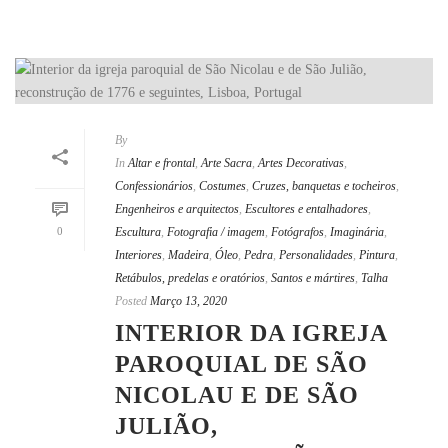
By
In
Altar e frontal
,
Arte Sacra
,
Artes Decorativas
,
Confessionários
,
Costumes
,
Cruzes, banquetas e tocheiros
,
Engenheiros e arquitectos
,
Escultores e entalhadores
,
0
Escultura
,
Fotografia / imagem
,
Fotógrafos
,
Imaginária
,
Interiores
,
Madeira
,
Óleo
,
Pedra
,
Personalidades
,
Pintura
,
Retábulos, predelas e oratórios
,
Santos e mártires
,
Talha
Posted
Março 13, 2020
INTERIOR DA IGREJA
PAROQUIAL DE SÃO
NICOLAU E DE SÃO
JULIÃO,