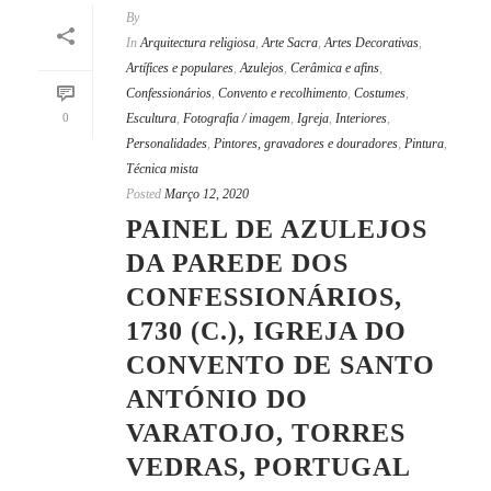
By
In
Arquitectura religiosa
,
Arte Sacra
,
Artes Decorativas
,
Artífices e populares
,
Azulejos
,
Cerâmica e afins
,
Confessionários
,
Convento e recolhimento
,
Costumes
,
0
Escultura
,
Fotografia / imagem
,
Igreja
,
Interiores
,
Personalidades
,
Pintores, gravadores e douradores
,
Pintura
,
Técnica mista
Posted
Março 12, 2020
PAINEL DE AZULEJOS
DA PAREDE DOS
CONFESSIONÁRIOS,
1730 (C.), IGREJA DO
CONVENTO DE SANTO
ANTÓNIO DO
VARATOJO, TORRES
VEDRAS, PORTUGAL