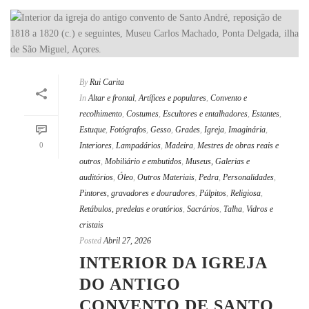
By
Rui Carita
In
Altar e frontal
,
Artífices e populares
,
Convento e
recolhimento
,
Costumes
,
Escultores e entalhadores
,
Estantes
,
Estuque
,
Fotógrafos
,
Gesso
,
Grades
,
Igreja
,
Imaginária
,
0
Interiores
,
Lampadários
,
Madeira
,
Mestres de obras reais e
outros
,
Mobiliário e embutidos
,
Museus, Galerias e
auditórios
,
Óleo
,
Outros Materiais
,
Pedra
,
Personalidades
,
Pintores, gravadores e douradores
,
Púlpitos
,
Religiosa
,
Retábulos, predelas e oratórios
,
Sacrários
,
Talha
,
Vidros e
cristais
Posted
Abril 27, 2026
INTERIOR DA IGREJA
DO ANTIGO
CONVENTO DE SANTO