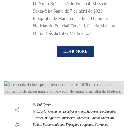
D. Nuno Brás na sé do Funchal. Missa de
Sexta-feira Santa de 7 de abril de 2023
Fotografia de Mariana Pacífico, Diário de
Notícias do Funchal Funchal, ilha da Madeira
Nuno Brás da Silva Martins [...]
READ MORE
By
Rui Carita
In
Capela
,
Costumes
,
Escultores e entalhadores
,
Fotógrafos
,
Grades
,
Imaginária
,
Interiores
,
Madeira
,
Outros Materiais
,
Pedra
,
Personalidades
,
Presépios e registos
,
Sacrários
,