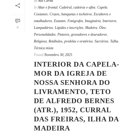
By
Rui Carita
In
Altar e frontal
,
Cadeiral, cadeiras e afins
,
Capela
,
Costumes
,
Cruzes, banquetas e tocheiros
,
Escultores e
entalhadores
,
Estantes
,
Fotógrafos
,
Imaginária
,
Interiores
,
0
Lampadários
,
Lápides e inscrições
,
Madeira
,
Óleo
,
Personalidades
,
Pintores, gravadores e douradores
,
Religiosa
,
Retábulos, predelas e oratórios
,
Sacrários
,
Talha
,
Técnica mista
Posted
Novembro 30, 2025
INTERIOR DA CAPELA-
MOR DA IGREJA DE
NOSSA SENHORA DO
LIVRAMENTO, TETO
DE ALFREDO BERNES
(ATR.), 1952, CURRAL
DAS FREIRAS, ILHA DA
MADEIRA