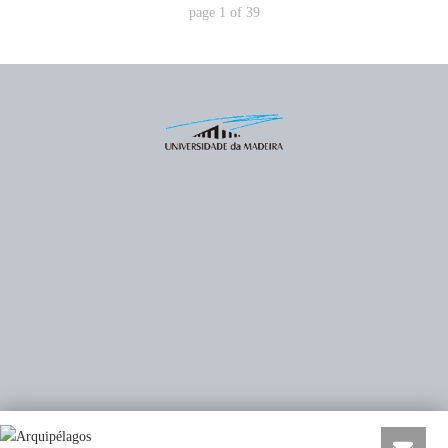
page
1
of
39