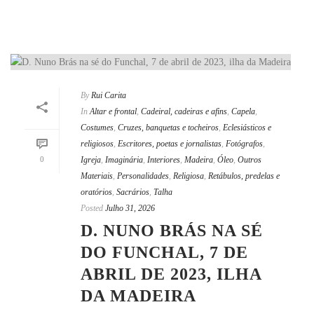
By
Rui Carita
In
Altar e frontal
,
Cadeiral, cadeiras e afins
,
Capela
,
Costumes
,
Cruzes, banquetas e tocheiros
,
Eclesiásticos e
religiosos
,
Escritores, poetas e jornalistas
,
Fotógrafos
,
0
Igreja
,
Imaginária
,
Interiores
,
Madeira
,
Óleo
,
Outros
Materiais
,
Personalidades
,
Religiosa
,
Retábulos, predelas e
oratórios
,
Sacrários
,
Talha
Posted
Julho 31, 2026
D. NUNO BRÁS NA SÉ
DO FUNCHAL, 7 DE
ABRIL DE 2023, ILHA
DA MADEIRA