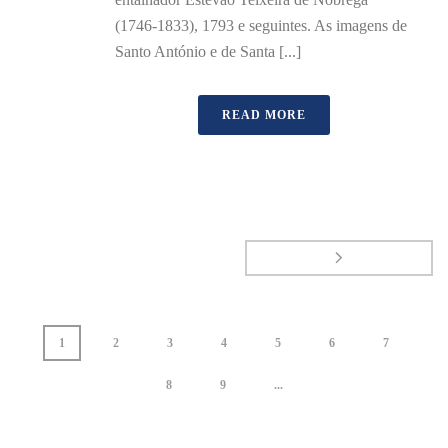
(1746-1833), 1793 e seguintes. As imagens de
Santo António e de Santa [...]
READ MORE
1
2
3
4
5
6
7
8
9
...