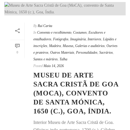
By
Rui Carita
In
Convento e recolhimento
,
Costumes
,
Escultores e
entalhadores
,
Fotógrafos
,
Imaginária
,
Interiores
,
Lápides e
inscrições
,
Madeira
,
Museus, Galerias e auditórios
,
Ourives
0
e prateiros
,
Outros Materiais
,
Personalidades
,
Sacrários
,
Santos e mártires
,
Talha
Posted
Maio 14, 2026
MUSEU DE ARTE
SACRA CRISTÃ DE GOA
(MOCA), CONVENTO
DE SANTA MÓNICA,
1650 (C.), GOA, ÍNDIA.
Interior Museu de Arte Sacra Cristã de Goa.
Oficinas indo-portuguesa, 1700 (c.). Célebre