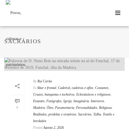
SACRÁRIOS
HOME
/
By
Rui Carita
In
Altar e frontal
,
Cadeiral, cadeiras e afins
,
Costumes
,
Cruzes, banquetas e tocheiros
,
Eclesiásticos e religiosos
,
Estantes
,
Fotógrafos
,
Igreja
,
Imaginária
,
Interiores
,
0
Madeira
,
Óleo
,
Paramentaria
,
Personalidades
,
Religiosa
,
Retábulos, predelas e oratórios
,
Sacrários
,
Talha
,
Textéis e
bordados
Posted
Agosto 2, 2026