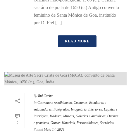
sacrário de prata de 1650 (c.) Antigo convento
feminino de Santa Mónica de Goa, instituído
por D. Frei [...]
READ MORE
By
Rui Carita
In
Convento e recolhimento
,
Costumes
,
Escultores e
entalhadores
,
Fotógrafos
,
Imaginária
,
Interiores
,
Lápides e
inscrições
,
Madeira
,
Museus, Galerias e auditórios
,
Ourives
0
e prateiros
,
Outros Materiais
,
Personalidades
,
Sacrários
Posted
Maio 14, 2026