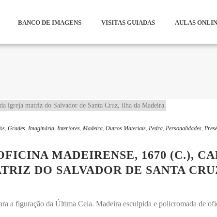
BANCO DE IMAGENS
VISITAS GUIADAS
AULAS ONLI
os
,
Grades
,
Imaginária
,
Interiores
,
Madeira
,
Outros Materiais
,
Pedra
,
Personalidades
,
Presé
FICINA MADEIRENSE, 1670 (C.), C
TRIZ DO SALVADOR DE SANTA CRUZ
ra a figuração da Última Ceia. Madeira esculpida e policromada de ofic