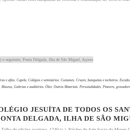
ras e afins
,
Capela
,
Colégios e seminários
,
Costumes
,
Cruzes, banquetas e tocheiros
,
Esculto
,
Museus, Galerias e auditórios
,
Óleo
,
Outros Materiais
,
Personalidades
,
Pintores, gravador
COLÉGIO JESUÍTA DE TODOS OS SA
, PONTA DELGADA, ILHA DE SÃO MI
os. Talha de oficina açoriana, 1740 (c.). Núcleo de Arte Sacra do Muse