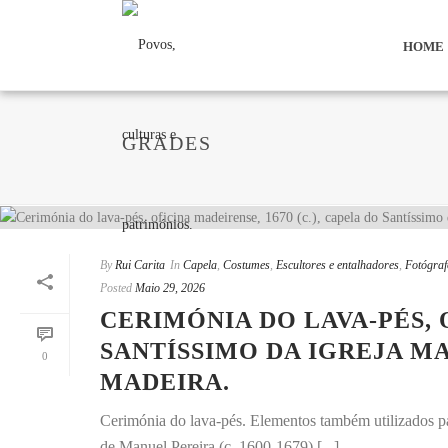
HOME
GRADES
By
Rui Carita
In
Capela
,
Costumes
,
Escultores e entalhadores
,
Fotógraf
Posted
Maio 29, 2026
CERIMÓNIA DO LAVA-PÉS, O
SANTÍSSIMO DA IGREJA MA
0
MADEIRA.
Cerimónia do lava-pés. Elementos também utilizados pa
de Manuel Pereira (c. 1600-1679) [...]