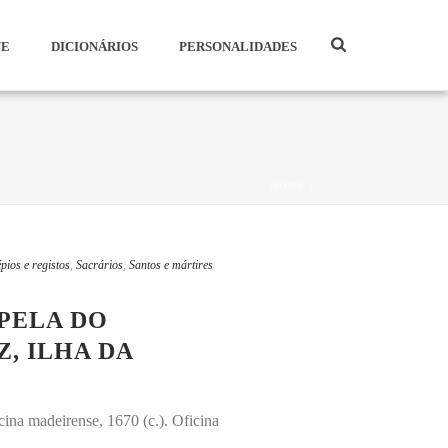
NE
DICIONÁRIOS
PERSONALIDADES
HOME
/
pios e registos
,
Sacrários
,
Santos e mártires
APELA DO
, ILHA DA
ina madeirense, 1670 (c.). Oficina