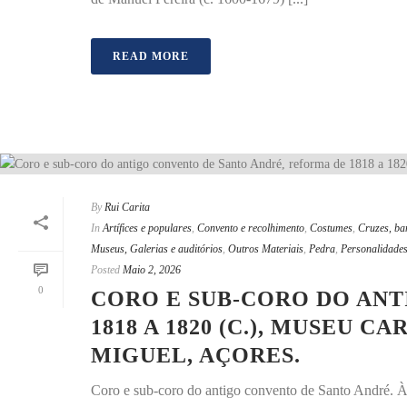
READ MORE
By
Rui Carita
In
Artífices e populares
,
Convento e recolhimento
,
Costumes
,
Cruzes, ba
Museus, Galerias e auditórios
,
Outros Materiais
,
Pedra
,
Personalidade
Posted
Maio 2, 2026
0
CORO E SUB-CORO DO AN
1818 A 1820 (C.), MUSEU 
MIGUEL, AÇORES.
Coro e sub-coro do antigo convento de Santo André. À 