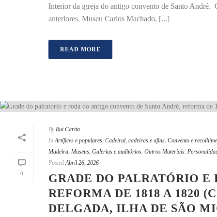
Interior da igreja do antigo convento de Santo André. 
anteriores. Museu Carlos Machado, [...]
READ MORE
By
Rui Carita
In
Artífices e populares
,
Cadeiral, cadeiras e afins
,
Convento e recolhim
Madeira
,
Museus, Galerias e auditórios
,
Outros Materiais
,
Personalida
Posted
Abril 26, 2026
0
GRADE DO PALRATÓRIO E 
REFORMA DE 1818 A 1820 
DELGADA, ILHA DE SÃO MI