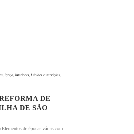
es
,
Igreja
,
Interiores
,
Lápides e inscrições
,
 REFORMA DE
 ILHA DE SÃO
.) Elementos de épocas várias com