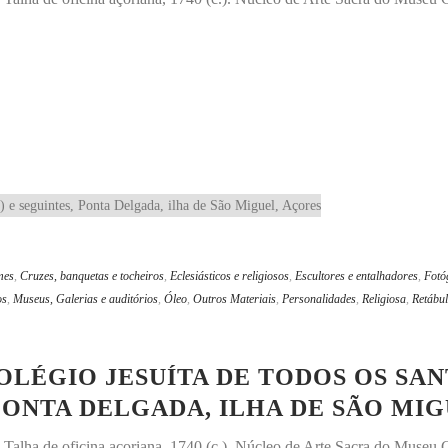
mes
,
Cruzes, banquetas e tocheiros
,
Eclesiásticos e religiosos
,
Escultores e entalhadores
,
Fotó
os
,
Museus, Galerias e auditórios
,
Óleo
,
Outros Materiais
,
Personalidades
,
Religiosa
,
Retábul
COLÉGIO JESUÍTA DE TODOS OS SA
, PONTA DELGADA, ILHA DE SÃO MI
os. Talha de oficina açoriana, 1740 (c.). Núcleo de Arte Sacra do Muse