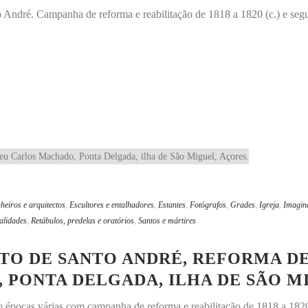
o André. Campanha de reforma e reabilitação de 1818 a 1820 (c.) e seg
heiros e arquitectos
,
Escultores e entalhadores
,
Estantes
,
Fotógrafos
,
Grades
,
Igreja
,
Imagin
alidades
,
Retábulos, predelas e oratórios
,
Santos e mártires
 DE SANTO ANDRÉ, REFORMA DE 181
PONTA DELGADA, ILHA DE SÃO MI
 épocas várias com campanha de reforma e reabilitação de 1818 a 1820