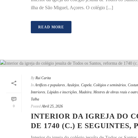
ilha de São Miguel, Açores. O colégio [...]
READ MORE
By
Rui Carita
In
Artífices e populares
,
Azulejos
,
Capela
,
Colégios e seminários
,
Costu
Interiores
,
Lápides e inscrições
,
Madeira
,
Mestres de obras reais e outr
Talha
0
Posted
Abril 25, 2026
INTERIOR DA IGREJA DO 
DE 1740 (C.) E SEGUINTES
Interior da igreja do colégio jesuíta de Todos os Sant