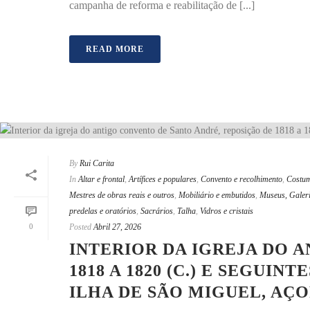
campanha de reforma e reabilitação de [...]
READ MORE
By
Rui Carita
In
Altar e frontal
,
Artífices e populares
,
Convento e recolhimento
,
Costu
Mestres de obras reais e outros
,
Mobiliário e embutidos
,
Museus, Galeri
predelas e oratórios
,
Sacrários
,
Talha
,
Vidros e cristais
0
Posted
Abril 27, 2026
INTERIOR DA IGREJA DO 
1818 A 1820 (C.) E SEGU
ILHA DE SÃO MIGUEL, AÇO