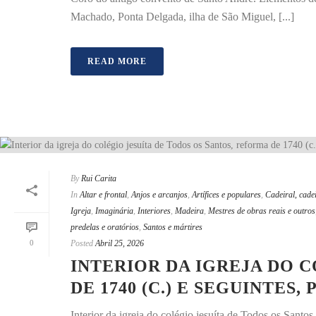
Machado, Ponta Delgada, ilha de São Miguel, [...]
READ MORE
By
Rui Carita
In
Altar e frontal
,
Anjos e arcanjos
,
Artífices e populares
,
Cadeiral, cadei
Igreja
,
Imaginária
,
Interiores
,
Madeira
,
Mestres de obras reais e outros
predelas e oratórios
,
Santos e mártires
0
Posted
Abril 25, 2026
INTERIOR DA IGREJA DO 
DE 1740 (C.) E SEGUINTES
Interior da igreja do colégio jesuíta de Todos os Sant