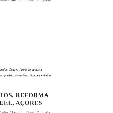
grafos
,
Grades
,
Igreja
,
Imaginária
,
os, predelas e oratórios
,
Santos e mártires
,
NTOS, REFORMA
GUEL, AÇORES
u Carlos Machado. Ponta Delgada,