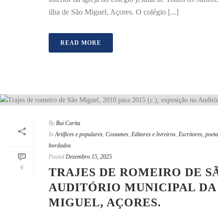
ilha de São Miguel, Açores. O colégio [...]
READ MORE
By
Rui Carita
In
Artífices e populares
,
Costumes
,
Editores e livreiros
,
Escritores, poeta
bordados
Posted
Dezembro 15, 2025
0
TRAJES DE ROMEIRO DE SÃO
AUDITÓRIO MUNICIPAL DA 
MIGUEL, AÇORES.