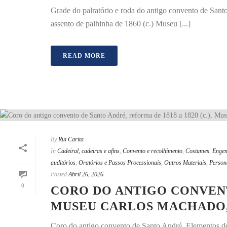
Grade do palratório e roda do antigo convento de Sant
assento de palhinha de 1860 (c.) Museu [...]
READ MORE
By
Rui Carita
In
Cadeiral, cadeiras e afins
,
Convento e recolhimento
,
Costumes
,
Engen
auditórios
,
Oratórios e Passos Processionais
,
Outros Materiais
,
Person
Posted
Abril 26, 2026
0
CORO DO ANTIGO CONVENTO
MUSEU CARLOS MACHADO, 
Coro do antigo convento de Santo André. Elementos de