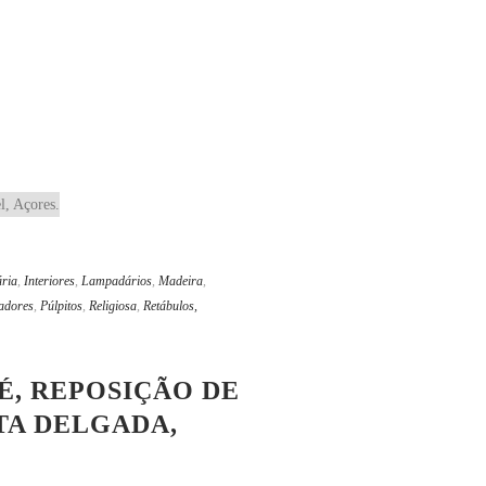
ria
,
Interiores
,
Lampadários
,
Madeira
,
radores
,
Púlpitos
,
Religiosa
,
Retábulos,
É, REPOSIÇÃO DE
NTA DELGADA,