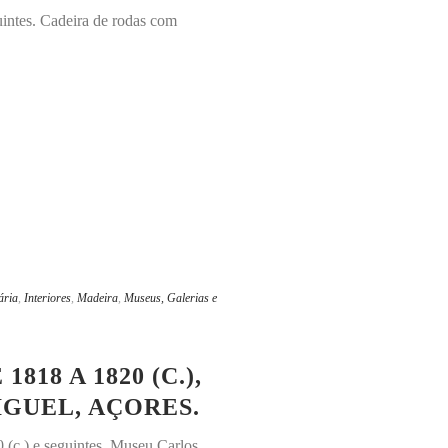
uintes. Cadeira de rodas com
ária
,
Interiores
,
Madeira
,
Museus, Galerias e
8 A 1820 (C.),
GUEL, AÇORES.
 (c.) e seguintes. Museu Carlos