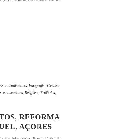
res e entalhadores
,
Fotógrafos
,
Grades
,
es e douradores
,
Religiosa
,
Retábulos,
NTOS, REFORMA
GUEL, AÇORES
u Carlos Machado. Ponta Delgada,