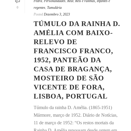
Pedra
,
Personalidades
,
Real
,
Reis e rainhas, infantes e
0
regentes
,
Tumulária
Posted
Dezembro 3, 2023
TÚMULO DA RAINHA D.
AMÉLIA COM BAIXO-
RELEVO DE
FRANCISCO FRANCO,
1952, PANTEÃO DA
CASA DE BRAGANÇA,
MOSTEIRO DE SÃO
VICENTE DE FORA,
LISBOA, PORTUGAL
Túmulo da rainha D. Amélia. (1865-1951)
Mármore, março de 1952. Diário de Notícias,
11 de março de 1952: “Os restos mortais da
Rainha D. Amélia repousam desde ontem em