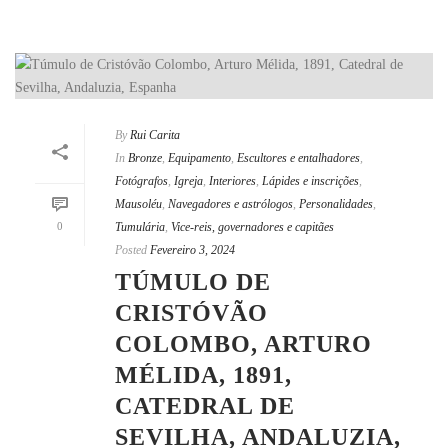
By
Rui Carita
In
Bronze
,
Equipamento
,
Escultores e entalhadores
,
Fotógrafos
,
Igreja
,
Interiores
,
Lápides e inscrições
,
Mausoléu
,
Navegadores e astrólogos
,
Personalidades
,
0
Tumulária
,
Vice-reis, governadores e capitães
Posted
Fevereiro 3, 2024
TÚMULO DE
CRISTÓVÃO
COLOMBO, ARTURO
MÉLIDA, 1891,
CATEDRAL DE
SEVILHA, ANDALUZIA,