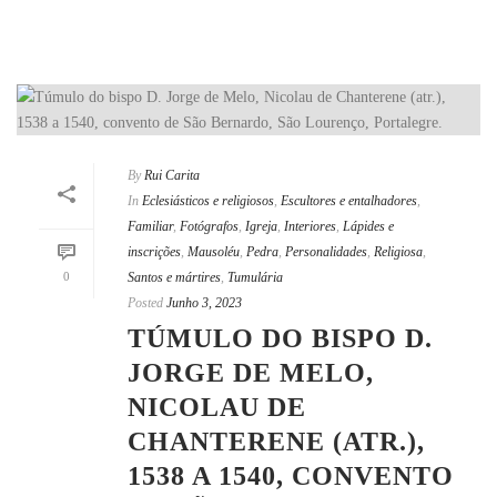
By
Rui Carita
In
Eclesiásticos e religiosos
,
Escultores e entalhadores
,
Familiar
,
Fotógrafos
,
Igreja
,
Interiores
,
Lápides e
inscrições
,
Mausoléu
,
Pedra
,
Personalidades
,
Religiosa
,
0
Santos e mártires
,
Tumulária
Posted
Junho 3, 2023
TÚMULO DO BISPO D.
JORGE DE MELO,
NICOLAU DE
CHANTERENE (ATR.),
1538 A 1540, CONVENTO