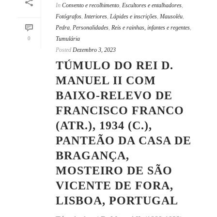
In
Convento e recolhimento
,
Escultores e entalhadores
,
Fotógrafos
,
Interiores
,
Lápides e inscrições
,
Mausoléu
,
Pedra
,
Personalidades
,
Reis e rainhas, infantes e regentes
,
0
Tumulária
Posted
Dezembro 3, 2023
TÚMULO DO REI D.
MANUEL II COM
BAIXO-RELEVO DE
FRANCISCO FRANCO
(ATR.), 1934 (C.),
PANTEÃO DA CASA DE
BRAGANÇA,
MOSTEIRO DE SÃO
VICENTE DE FORA,
LISBOA, PORTUGAL