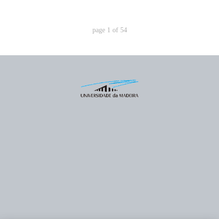
page
1
of
54