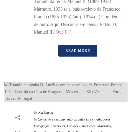
Túmulo da rei D. Manuel II. (1889-1932)
Mármore, 1933 (c.), baixo-relevo de Francisco
Franco (1885-1955) (atr.), 1934 (c.) Com letras
de ouro: Aqui Descansa em Deus / El Rei D.
Manuel II / Que [...]
READ MORE
By
Rui Carita
In
Convento e recolhimento
,
Escultores e entalhadores
,
Fotógrafos
,
Interiores
,
Lápides e inscrições
,
Mausoléu
,