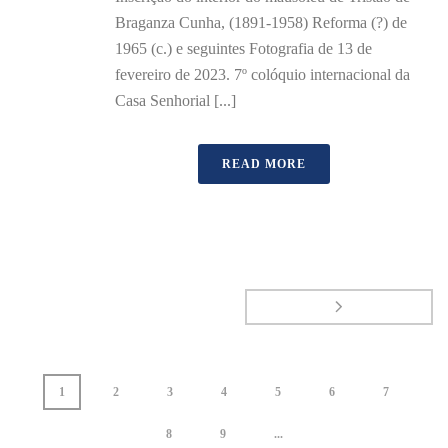
Braganza Cunha, (1891-1958) Reforma (?) de
1965 (c.) e seguintes Fotografia de 13 de
fevereiro de 2023. 7º colóquio internacional da
Casa Senhorial [...]
READ MORE
1
2
3
4
5
6
7
8
9
...