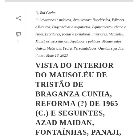
By
Rui Carita
In
Advogados e médicos
,
Arquitectura Neoclássica
,
Editores
e livreiros
,
Engenheiros e arquitectos
,
Equipamento urbano e
rural
,
Escritores, poetas e jornalistas
,
Interiores
,
Mausoléu
,
0
Ministros, secretários, deputados e políticos
,
Monumentos
,
Outros Materiais
,
Pedra
,
Personalidades
,
Quintas e jardins
Posted
Maio 18, 2023
VISTA DO INTERIOR
DO MAUSOLÉU DE
TRISTÃO DE
BRAGANZA CUNHA,
REFORMA (?) DE 1965
(C.) E SEGUINTES,
AZAD MAIDAN,
FONTAÍNHAS, PANAJI,