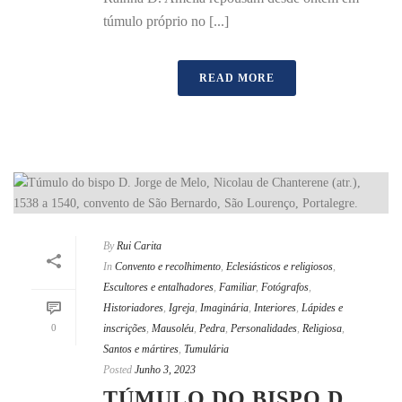
túmulo próprio no [...]
READ MORE
By
Rui Carita
In
Convento e recolhimento
,
Eclesiásticos e religiosos
,
Escultores e entalhadores
,
Familiar
,
Fotógrafos
,
Historiadores
,
Igreja
,
Imaginária
,
Interiores
,
Lápides e
0
inscrições
,
Mausoléu
,
Pedra
,
Personalidades
,
Religiosa
,
Santos e mártires
,
Tumulária
Posted
Junho 3, 2023
TÚMULO DO BISPO D.