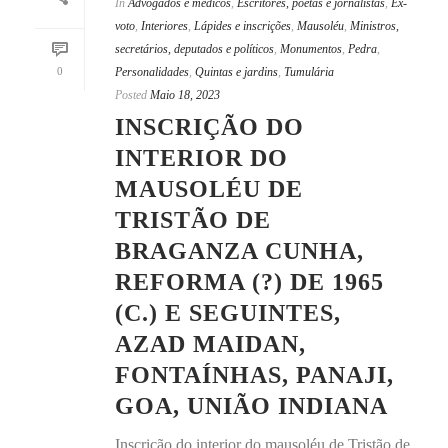
In
Advogados e médicos
,
Escritores, poetas e jornalistas
,
Ex-
voto
,
Interiores
,
Lápides e inscrições
,
Mausoléu
,
Ministros,
secretários, deputados e políticos
,
Monumentos
,
Pedra
,
0
Personalidades
,
Quintas e jardins
,
Tumulária
Posted
Maio 18, 2023
INSCRIÇÃO DO
INTERIOR DO
MAUSOLÉU DE
TRISTÃO DE
BRAGANZA CUNHA,
REFORMA (?) DE 1965
(C.) E SEGUINTES,
AZAD MAIDAN,
FONTAÍNHAS, PANAJI,
GOA, UNIÃO INDIANA
Inscrição do interior do mausoléu de Tristão de