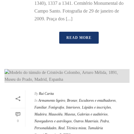
1340), 1337 a 1341. Cemitério Monumental do
Campo Santo. Fotografia de 29 de janeiro de
2009. Praça dos [...]
READ MORE
By
Rui Carita
In
Armamento ligeiro
,
Bronze
,
Escultores e entalhadores
,
Familiar
,
Fotógrafos
,
Interiores
,
Lápides e inscrições
,
Madeira
,
Mausoléu
,
Museus, Galerias e auditórios
,
0
Navegadores e astrólogos
,
Outros Materiais
,
Pedra
,
Personalidades
,
Real
,
Técnica mista
,
Tumulária