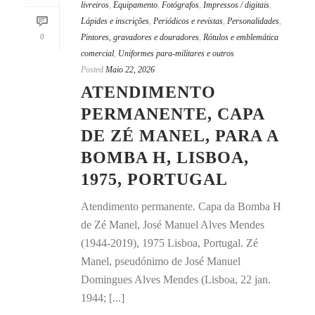
livreiros
,
Equipamento
,
Fotógrafos
,
Impressos / digitais
,
Lápides e inscrições
,
Periódicos e revistas
,
Personalidades
,
0
Pintores, gravadores e douradores
,
Rótulos e emblemática
comercial
,
Uniformes para-militares e outros
Posted
Maio 22, 2026
ATENDIMENTO
PERMANENTE, CAPA
DE ZÉ MANEL, PARA A
BOMBA H, LISBOA,
1975, PORTUGAL
Atendimento permanente. Capa da Bomba H
de Zé Manel, José Manuel Alves Mendes
(1944-2019), 1975 Lisboa, Portugal. Zé
Manel, pseudónimo de José Manuel
Domingues Alves Mendes (Lisboa, 22 jan.
1944; [...]