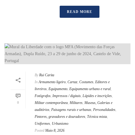
READ MORE
By
Rui Carita
In
Armamento ligeiro
,
Cartaz
,
Costumes
,
Editores e
livreiros
,
Equipamento
,
Equipamento urbano e rural
,
Fotógrafos
,
Impressos / digitais
,
Lápides e inscrições
,
0
Militar contemporânea
,
Militares
,
Museus, Galerias e
auditórios
,
Paisagens rurais e urbanas
,
Personalidades
,
Pintores, gravadores e douradores
,
Técnica mista
,
Uniformes
,
Urbanismo
Posted
Maio 8, 2026