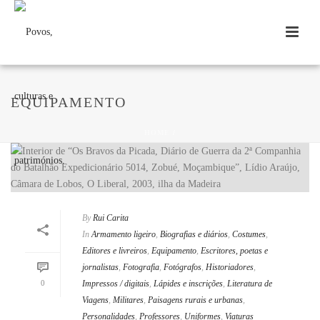
EQUIPAMENTO
HOME
/
By
Rui Carita
In
Armamento ligeiro
,
Biografias e diários
,
Costumes
,
Editores e livreiros
,
Equipamento
,
Escritores, poetas e
jornalistas
,
Fotografia
,
Fotógrafos
,
Historiadores
,
0
Impressos / digitais
,
Lápides e inscrições
,
Literatura de
Viagens
,
Militares
,
Paisagens rurais e urbanas
,
Personalidades
,
Professores
,
Uniformes
,
Viaturas