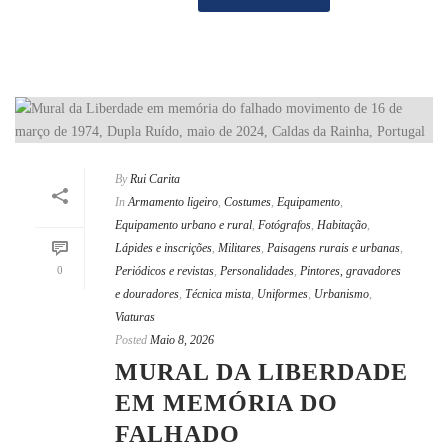
By
Rui Carita
In
Armamento ligeiro
,
Costumes
,
Equipamento
,
Equipamento urbano e rural
,
Fotógrafos
,
Habitação
,
Lápides e inscrições
,
Militares
,
Paisagens rurais e urbanas
,
0
Periódicos e revistas
,
Personalidades
,
Pintores, gravadores
e douradores
,
Técnica mista
,
Uniformes
,
Urbanismo
,
Viaturas
Posted
Maio 8, 2026
MURAL DA LIBERDADE
EM MEMÓRIA DO
FALHADO