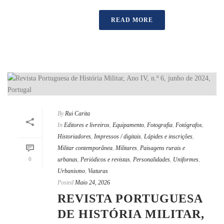
READ MORE
By
Rui Carita
In
Editores e livreiros
,
Equipamento
,
Fotografia
,
Fotógrafos
,
Historiadores
,
Impressos / digitais
,
Lápides e inscrições
,
Militar contemporânea
,
Militares
,
Paisagens rurais e
0
urbanas
,
Periódicos e revistas
,
Personalidades
,
Uniformes
,
Urbanismo
,
Viaturas
Posted
Maio 24, 2026
REVISTA PORTUGUESA
DE HISTÓRIA MILITAR,