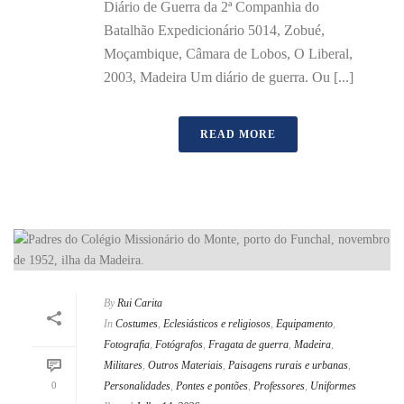
Diário de Guerra da 2ª Companhia do
Batalhão Expedicionário 5014, Zobué,
Moçambique, Câmara de Lobos, O Liberal,
2003, Madeira Um diário de guerra. Ou [...]
READ MORE
By
Rui Carita
In
Costumes
,
Eclesiásticos e religiosos
,
Equipamento
,
Fotografia
,
Fotógrafos
,
Fragata de guerra
,
Madeira
,
Militares
,
Outros Materiais
,
Paisagens rurais e urbanas
,
0
Personalidades
,
Pontes e pontões
,
Professores
,
Uniformes