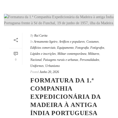
By
Rui Carita
In
Armamento ligeiro
,
Artífices e populares
,
Costumes
,
Edifícios comerciais
,
Equipamento
,
Fotografia
,
Fotógrafos
,
Lápides e inscrições
,
Militar contemporânea
,
Militares
,
0
Nacional
,
Paisagens rurais e urbanas
,
Personalidades
,
Uniformes
,
Urbanismo
Posted
Junho 20, 2026
FORMATURA DA 1.ª
COMPANHIA
EXPEDICIONÁRIA DA
MADEIRA À ANTIGA
ÍNDIA PORTUGUESA