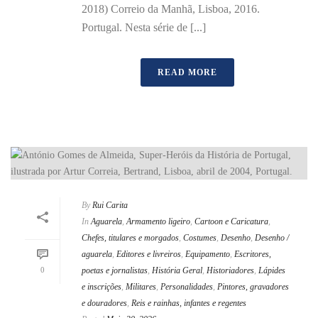
2018) Correio da Manhã, Lisboa, 2016.
Portugal. Nesta série de [...]
READ MORE
By
Rui Carita
In
Aguarela
,
Armamento ligeiro
,
Cartoon e Caricatura
,
Chefes, titulares e morgados
,
Costumes
,
Desenho
,
Desenho /
aguarela
,
Editores e livreiros
,
Equipamento
,
Escritores,
0
poetas e jornalistas
,
História Geral
,
Historiadores
,
Lápides
e inscrições
,
Militares
,
Personalidades
,
Pintores, gravadores
e douradores
,
Reis e rainhas, infantes e regentes