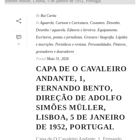
By
Rui Carita
In
Aguarela
,
Cartoon e Caricatura
,
Costumes
,
Desenho
,
Desenho / aguarela
,
Editores e livreiros
,
Equipamento
,
Escritores, poetas e jornalistas
,
Gravura / litografia
,
Lápides
0
e inscrições
,
Periódicos e revistas
,
Personalidades
,
Pintores,
gravadores e douradores
Posted
Maio 31, 2026
CAPA DE O CAVALEIRO
ANDANTE, 1,
FERNANDO BENTO,
DIREÇÃO DE ADOLFO
SIMÕES MÜLLER,
LISBOA, 5 DE JANEIRO
DE 1952, PORTUGAL
Capa de O Cavaleiro Andante, 1, Fernando