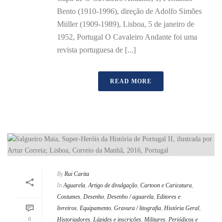
Bento (1910-1996), direção de Adolfo Simões
Müller (1909-1989), Lisboa, 5 de janeiro de
1952, Portugal O Cavaleiro Andante foi uma
revista portuguesa de [...]
READ MORE
By
Rui Carita
In
Aguarela
,
Artigo de divulgação
,
Cartoon e Caricatura
,
Costumes
,
Desenho
,
Desenho / aguarela
,
Editores e
livreiros
,
Equipamento
,
Gravura / litografia
,
História Geral
,
0
Historiadores
,
Lápides e inscrições
,
Militares
,
Periódicos e