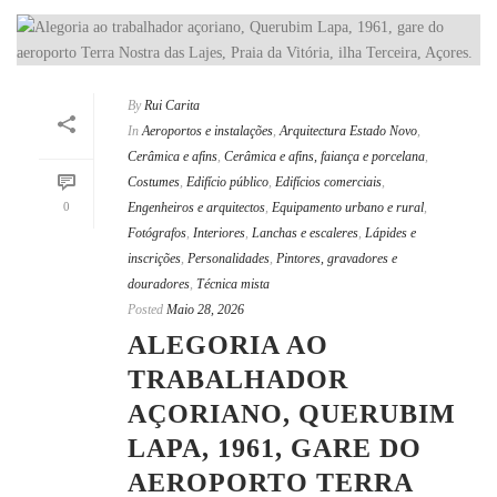
By
Rui Carita
In
Aeroportos e instalações
,
Arquitectura Estado Novo
,
Cerâmica e afins
,
Cerâmica e afins, faiança e porcelana
,
Costumes
,
Edifício público
,
Edifícios comerciais
,
0
Engenheiros e arquitectos
,
Equipamento urbano e rural
,
Fotógrafos
,
Interiores
,
Lanchas e escaleres
,
Lápides e
inscrições
,
Personalidades
,
Pintores, gravadores e
douradores
,
Técnica mista
Posted
Maio 28, 2026
ALEGORIA AO
TRABALHADOR
AÇORIANO, QUERUBIM
LAPA, 1961, GARE DO
AEROPORTO TERRA