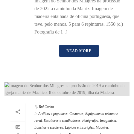
Imagem do Senhor dos Milagres na procissão
de 2022 a caminho da Matriz. Imagem de
madeira entalhada de oficina portuguesa, que
teve, pelo menos, 5 para 6 repinturas, 1550 (c.)
Fotografia de [...]
READ MORE
By
Rui Carita
In
Artífices e populares
,
Costumes
,
Equipamento urbano e
rural
,
Escultores e entalhadores
,
Fotógrafos
,
Imaginária
,
Lanchas e escaleres
,
Lápides e inscrições
,
Madeira
,