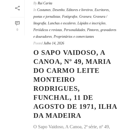
By
Rui Carita
In
Costumes
,
Desenho
,
Editores e livreiros
,
Escritores,
poetas e jornalistas
,
Fotógrafos
,
Gravura
,
Gravura /
litografia
,
Lanchas e escaleres
,
Lápides e inscrições
,
0
Periódicos e revistas
,
Personalidades
,
Pintores, gravadores
e douradores
,
Proprietários e comerciantes
Posted
Julho 14, 2026
O SAPO VAIDOSO, A
CANOA, Nº 49, MARIA
DO CARMO LEITE
MONTEIRO
RODRIGUES,
FUNCHAL, 11 DE
AGOSTO DE 1971, ILHA
DA MADEIRA
O Sapo Vaidoso, A Canoa, 2ª série, nº 49,