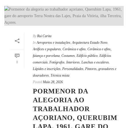
By
Rui Carita
In
Aeroportos e instalações
,
Arquitectura Estado Novo
,
Artífices e populares
,
Cerâmica e afins
,
Cerâmica e afins,
faiança e porcelana
,
Costumes
,
Edifício público
,
Edifícios
0
comerciais
,
Fotógrafos
,
Interiores
,
Lanchas e escaleres
,
Lápides e inscrições
,
Personalidades
,
Pintores, gravadores e
douradores
,
Técnica mista
Posted
Maio 28, 2026
PORMENOR DA
ALEGORIA AO
TRABALHADOR
AÇORIANO, QUERUBIM
LAPA, 1961, GARE DO