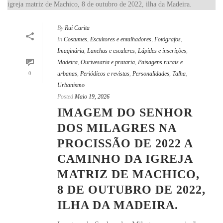
By
Rui Carita
In
Costumes
,
Escultores e entalhadores
,
Fotógrafos
,
Imaginária
,
Lanchas e escaleres
,
Lápides e inscrições
,
Madeira
,
Ourivesaria e prataria
,
Paisagens rurais e
0
urbanas
,
Periódicos e revistas
,
Personalidades
,
Talha
,
Urbanismo
Posted
Maio 19, 2026
IMAGEM DO SENHOR
DOS MILAGRES NA
PROCISSÃO DE 2022 A
CAMINHO DA IGREJA
MATRIZ DE MACHICO,
8 DE OUTUBRO DE 2022,
ILHA DA MADEIRA.