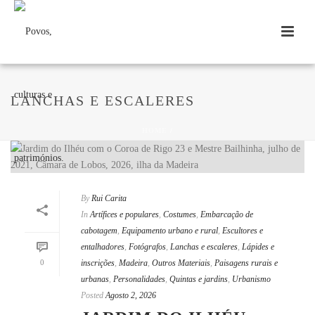
LANCHAS E ESCALERES
HOME
/
By
Rui Carita
In
Artífices e populares
,
Costumes
,
Embarcação de
cabotagem
,
Equipamento urbano e rural
,
Escultores e
entalhadores
,
Fotógrafos
,
Lanchas e escaleres
,
Lápides e
0
inscrições
,
Madeira
,
Outros Materiais
,
Paisagens rurais e
urbanas
,
Personalidades
,
Quintas e jardins
,
Urbanismo
Posted
Agosto 2, 2026