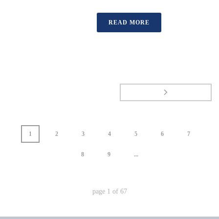
READ MORE
1
2
3
4
5
6
7
8
9
...
page
1
of
67