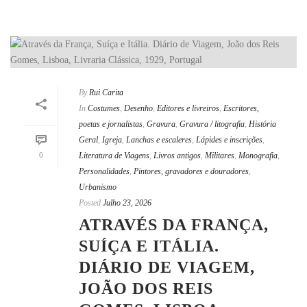
By
Rui Carita
In
Costumes
,
Desenho
,
Editores e livreiros
,
Escritores,
poetas e jornalistas
,
Gravura
,
Gravura / litografia
,
História
Geral
,
Igreja
,
Lanchas e escaleres
,
Lápides e inscrições
,
0
Literatura de Viagens
,
Livros antigos
,
Militares
,
Monografia
,
Personalidades
,
Pintores, gravadores e douradores
,
Urbanismo
Posted
Julho 23, 2026
ATRAVÉS DA FRANÇA,
SUÍÇA E ITÁLIA.
DIÁRIO DE VIAGEM,
JOÃO DOS REIS