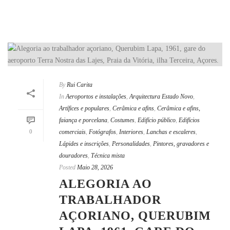
By
Rui Carita
In
Aeroportos e instalações
,
Arquitectura Estado Novo
,
Artífices e populares
,
Cerâmica e afins
,
Cerâmica e afins,
faiança e porcelana
,
Costumes
,
Edifício público
,
Edifícios
0
comerciais
,
Fotógrafos
,
Interiores
,
Lanchas e escaleres
,
Lápides e inscrições
,
Personalidades
,
Pintores, gravadores e
douradores
,
Técnica mista
Posted
Maio 28, 2026
ALEGORIA AO
TRABALHADOR
AÇORIANO, QUERUBIM