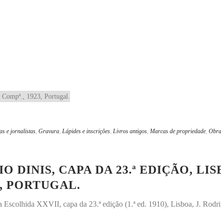
as e jornalistas
,
Gravura
,
Lápides e inscrições
,
Livros antigos
,
Marcas de propriedade
,
Obra
O DINIS, CAPA DA 23.ª EDIÇÃO, LISB
3, PORTUGAL.
ca Escolhida XXVII, capa da 23.ª edição (1.ª ed. 1910), Lisboa, J. Ro