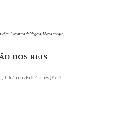
rições
,
Literatura de Viagens
,
Livros antigos
,
OÃO DOS REIS
ugal. João dos Reis Gomes (Fx. 5