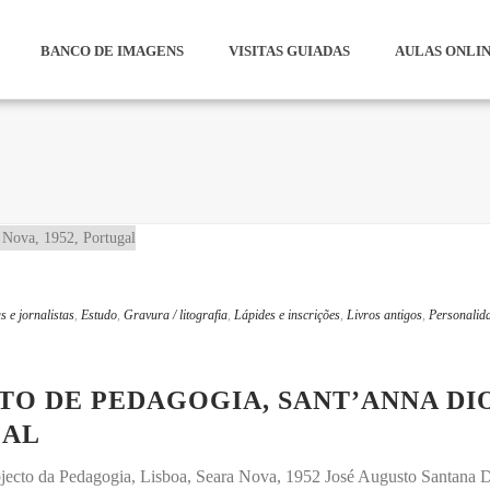
BANCO DE IMAGENS
VISITAS GUIADAS
AULAS ONLI
s e jornalistas
,
Estudo
,
Gravura / litografia
,
Lápides e inscrições
,
Livros antigos
,
Personalid
O DE PEDAGOGIA, SANT’ANNA DIO
GAL
ecto da Pedagogia, Lisboa, Seara Nova, 1952 José Augusto Santana Di