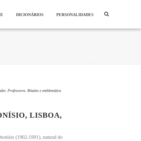
NE
DICIONÁRIOS
PERSONALIDADES
HOME
/
ades
,
Professores
,
Rótulos e emblemática
NÍSIO, LISBOA,
onísio (1902-1991), natural do