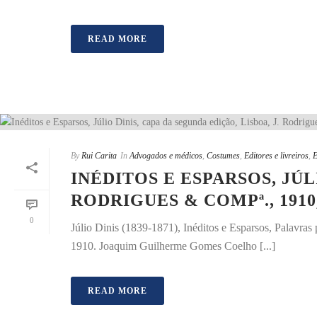
READ MORE
By
Rui Carita
In
Advogados e médicos
,
Costumes
,
Editores e livreiros
,
E
INÉDITOS E ESPARSOS, JÚL
RODRIGUES & COMPª., 191
0
Júlio Dinis (1839-1871), Inéditos e Esparsos, Palavra
1910. Joaquim Guilherme Gomes Coelho [...]
READ MORE