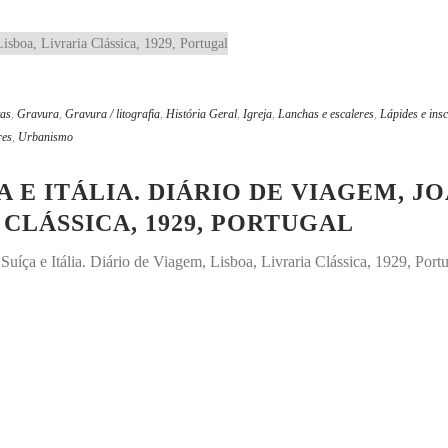
tas
,
Gravura
,
Gravura / litografia
,
História Geral
,
Igreja
,
Lanchas e escaleres
,
Lápides e insc
res
,
Urbanismo
 E ITÁLIA. DIÁRIO DE VIAGEM, J
 CLÁSSICA, 1929, PORTUGAL
uíça e Itália. Diário de Viagem, Lisboa, Livraria Clássica, 1929, Port