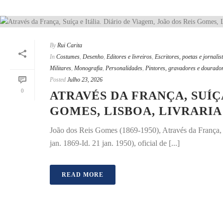
By
Rui Carita
In
Costumes
,
Desenho
,
Editores e livreiros
,
Escritores, poetas e jornalis
Militares
,
Monografia
,
Personalidades
,
Pintores, gravadores e dourado
Posted
Julho 23, 2026
0
ATRAVÉS DA FRANÇA, SUÍÇA
GOMES, LISBOA, LIVRARIA
João dos Reis Gomes (1869-1950), Através da França, S
jan. 1869-Id. 21 jan. 1950), oficial de [...]
READ MORE