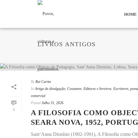
HOME
LIVROS ANTIGOS
By
Rui Carita
In
Artigo de divulgação
,
Costumes
,
Editores e livreiros
,
Escritores, poeta
comercial
Posted
Julho 31, 2026
0
A FILOSOFIA COMO OBJECT
SEARA NOVA, 1952, PORTU
Sant’Anna Dionísio (1902-1991), A Filosofia como Obj