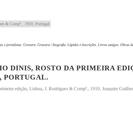
as e jornalistas
,
Gravura
,
Gravura / litografia
,
Lápides e inscrições
,
Livros antigos
,
Obras de
IO DINIS, ROSTO DA PRIMEIRA EDIÇ
0, PORTUGAL.
a primeira edição, Lisboa, J. Rodrigues & Compª., 1910. Joaquim Guil