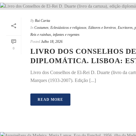
By
Rui Carita
In
Costumes
,
Eclesiásticos e religiosos
,
Editores e livreiros
,
Escritores, 
Reis e rainhas, infantes e regentes
Posted
Julho 18, 2026
0
LIVRO DOS CONSELHOS DE 
DIPLOMÁTICA. LISBOA: ES
Livro dos Conselhos de El-Rei D. Duarte (livro da car
Marques (1933-2007). Edição [...]
READ MORE