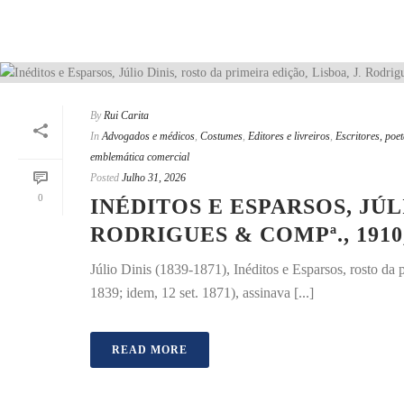
By
Rui Carita
In
Advogados e médicos
,
Costumes
,
Editores e livreiros
,
Escritores, poet
emblemática comercial
Posted
Julho 31, 2026
0
INÉDITOS E ESPARSOS, JÚL
RODRIGUES & COMPª., 191
Júlio Dinis (1839-1871), Inéditos e Esparsos, rosto d
1839; idem, 12 set. 1871), assinava [...]
READ MORE