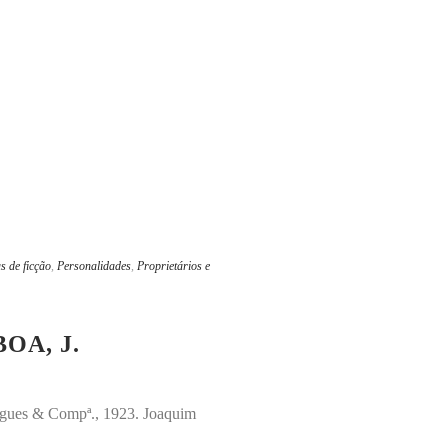
s de ficção
,
Personalidades
,
Proprietários e
OA, J.
drigues & Compª., 1923. Joaquim