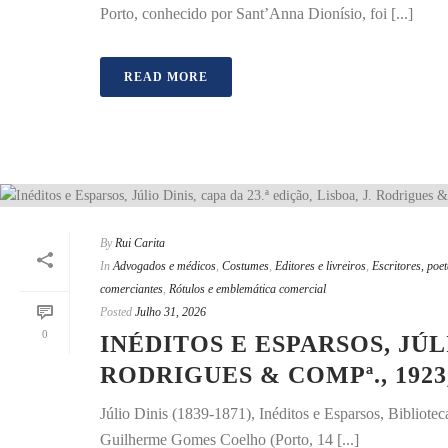
Porto, conhecido por Sant’Anna Dionísio, foi [...]
READ MORE
By
Rui Carita
In
Advogados e médicos
,
Costumes
,
Editores e livreiros
,
Escritores, poet
comerciantes
,
Rótulos e emblemática comercial
Posted
Julho 31, 2026
0
INÉDITOS E ESPARSOS, JÚLI
RODRIGUES & COMPª., 192
Júlio Dinis (1839-1871), Inéditos e Esparsos, Bibliote
Guilherme Gomes Coelho (Porto, 14 [...]