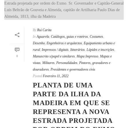
By
Rui Carita
In
Aguarela
,
Catálogos, guias e roteiros
,
Costumes
,
Desenho
,
Engenheiros e arquitectos
,
Equipamento urbano e
rural
,
Impressos / digitais
,
Itinerários
,
Lápides e inscrições
,
0
Manuscrito s/papel e similares
,
Mapa Impresso
,
Mapas e
vistas
,
Militares
,
Personalidades
,
Pintores, gravadores e
douradores
,
Presidentes e governadores civis
Posted
Fevereiro 11, 2022
PLANTA DE UMA
PARTE DA ILHA DA
MADEIRA EM QUE SE
REPRESENTA A NOVA
ESTRADA PROJETADA