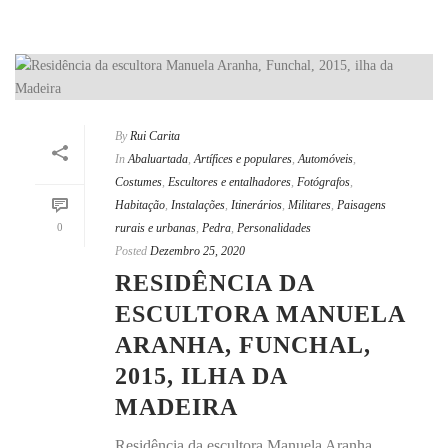
By
Rui Carita
In
Abaluartada
,
Artífices e populares
,
Automóveis
,
Costumes
,
Escultores e entalhadores
,
Fotógrafos
,
Habitação
,
Instalações
,
Itinerários
,
Militares
,
Paisagens
0
rurais e urbanas
,
Pedra
,
Personalidades
Posted
Dezembro 25, 2020
RESIDÊNCIA DA
ESCULTORA MANUELA
ARANHA, FUNCHAL,
2015, ILHA DA
MADEIRA
Residência da escultora Manuela Aranha