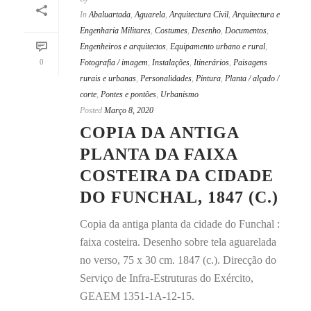
In
Abaluartada
,
Aguarela
,
Arquitectura Civil
,
Arquitectura e
Engenharia Militares
,
Costumes
,
Desenho
,
Documentos
,
Engenheiros e arquitectos
,
Equipamento urbano e rural
,
0
Fotografia / imagem
,
Instalações
,
Itinerários
,
Paisagens
rurais e urbanas
,
Personalidades
,
Pintura
,
Planta / alçado /
corte
,
Pontes e pontões
,
Urbanismo
Posted
Março 8, 2020
COPIA DA ANTIGA
PLANTA DA FAIXA
COSTEIRA DA CIDADE
DO FUNCHAL, 1847 (C.)
Copia da antiga planta da cidade do Funchal :
faixa costeira. Desenho sobre tela aguarelada
no verso, 75 x 30 cm. 1847 (c.). Direcção do
Serviço de Infra-Estruturas do Exército,
GEAEM 1351-1A-12-15.