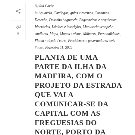
By
Rui Carita
In
Aguarela
,
Catálogos, guias e roteiros
,
Costumes
,
Desenho
,
Desenho / aguarela
,
Engenheiros e arquitectos
,
Itinerários
,
Lápides e inscrições
,
Manuscrito s/papel e
0
similares
,
Mapa
,
Mapas e vistas
,
Militares
,
Personalidades
,
Planta / alçado / corte
,
Presidentes e governadores civis
Posted
Fevereiro 11, 2022
PLANTA DE UMA
PARTE DA ILHA DA
MADEIRA, COM O
PROJETO DA ESTRADA
QUE VAI A
COMUNICAR-SE DA
CAPITAL COM AS
FREGUESIAS DO
NORTE, PORTO DA