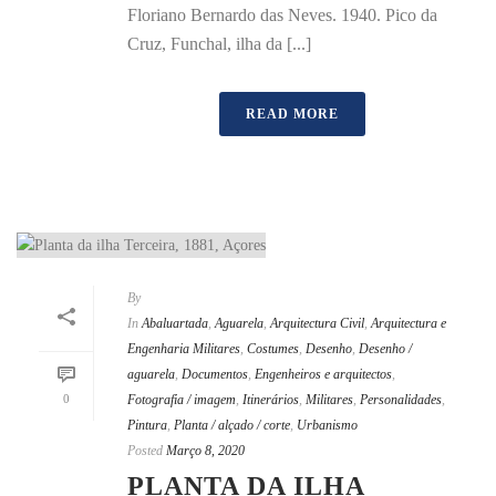
Floriano Bernardo das Neves. 1940. Pico da
Cruz, Funchal, ilha da [...]
READ MORE
By
In
Abaluartada
,
Aguarela
,
Arquitectura Civil
,
Arquitectura e
Engenharia Militares
,
Costumes
,
Desenho
,
Desenho /
aguarela
,
Documentos
,
Engenheiros e arquitectos
,
0
Fotografia / imagem
,
Itinerários
,
Militares
,
Personalidades
,
Pintura
,
Planta / alçado / corte
,
Urbanismo
Posted
Março 8, 2020
PLANTA DA ILHA