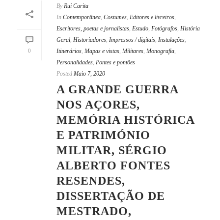
By
Rui Carita
In
Contemporânea
,
Costumes
,
Editores e livreiros
,
Escritores, poetas e jornalistas
,
Estudo
,
Fotógrafos
,
História
Geral
,
Historiadores
,
Impressos / digitais
,
Instalações
,
0
Itinerários
,
Mapas e vistas
,
Militares
,
Monografia
,
Personalidades
,
Pontes e pontões
Posted
Maio 7, 2020
A GRANDE GUERRA
NOS AÇORES,
MEMÓRIA HISTÓRICA
E PATRIMÓNIO
MILITAR, SÉRGIO
ALBERTO FONTES
RESENDES,
DISSERTAÇÃO DE
MESTRADO,