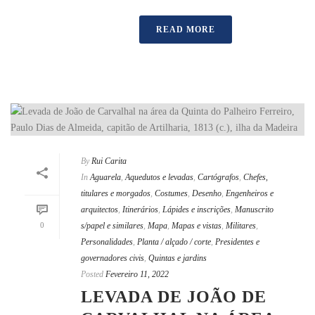
READ MORE
By
Rui Carita
In
Aguarela
,
Aquedutos e levadas
,
Cartógrafos
,
Chefes,
titulares e morgados
,
Costumes
,
Desenho
,
Engenheiros e
arquitectos
,
Itinerários
,
Lápides e inscrições
,
Manuscrito
0
s/papel e similares
,
Mapa
,
Mapas e vistas
,
Militares
,
Personalidades
,
Planta / alçado / corte
,
Presidentes e
governadores civis
,
Quintas e jardins
Posted
Fevereiro 11, 2022
LEVADA DE JOÃO DE