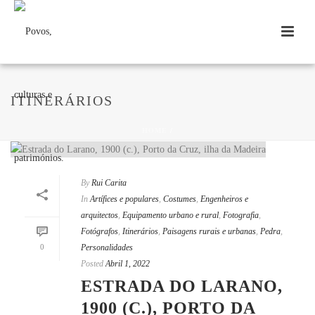
ITINERÁRIOS
HOME
/
By
Rui Carita
In
Artífices e populares
,
Costumes
,
Engenheiros e
arquitectos
,
Equipamento urbano e rural
,
Fotografia
,
Fotógrafos
,
Itinerários
,
Paisagens rurais e urbanas
,
Pedra
,
0
Personalidades
Posted
Abril 1, 2022
ESTRADA DO LARANO,
1900 (C.), PORTO DA