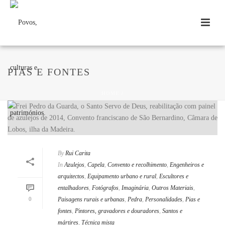
PIAS E FONTES
HOME
/
By
Rui Carita
In
Azulejos
,
Capela
,
Convento e recolhimento
,
Engenheiros e
arquitectos
,
Equipamento urbano e rural
,
Escultores e
entalhadores
,
Fotógrafos
,
Imaginária
,
Outros Materiais
,
0
Paisagens rurais e urbanas
,
Pedra
,
Personalidades
,
Pias e
fontes
,
Pintores, gravadores e douradores
,
Santos e
mártires
,
Técnica mista