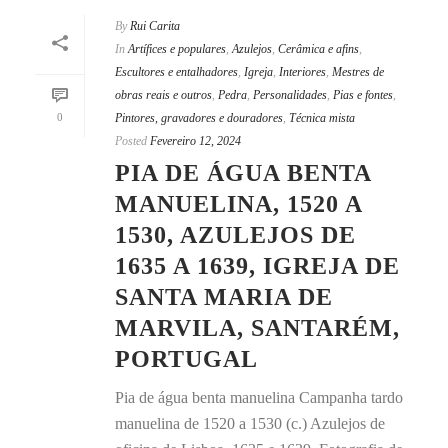
By
Rui Carita
In
Artífices e populares
,
Azulejos
,
Cerâmica e afins
,
Escultores e entalhadores
,
Igreja
,
Interiores
,
Mestres de
obras reais e outros
,
Pedra
,
Personalidades
,
Pias e fontes
,
0
Pintores, gravadores e douradores
,
Técnica mista
Posted
Fevereiro 12, 2024
PIA DE ÁGUA BENTA
MANUELINA, 1520 A
1530, AZULEJOS DE
1635 A 1639, IGREJA DE
SANTA MARIA DE
MARVILA, SANTARÉM,
PORTUGAL
Pia de água benta manuelina Campanha tardo
manuelina de 1520 a 1530 (c.) Azulejos de