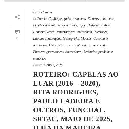
By
Rui Carita
In
Capela
,
Catálogos, guias e roteiros
,
Editores e livreiros
,
Escultores e entalhadores
,
Fotógrafos
,
História da Arte
,
História Geral
,
Historiadores
,
Imaginária
,
Interiores
,
0
Lápides e inscrições
,
Monografia
,
Museus, Galerias e
auditórios
,
Óleo
,
Pedra
,
Personalidades
,
Pias e fontes
,
Pintores, gravadores e douradores
,
Retábulos, predelas e
oratórios
Posted
Junho 7, 2025
ROTEIRO: CAPELAS AO
LUAR (2016 – 2020),
RITA RODRIGUES,
PAULO LADEIRA E
OUTROS, FUNCHAL,
SRTAC, MAIO DE 2025,
ILHA DA MADEIRA