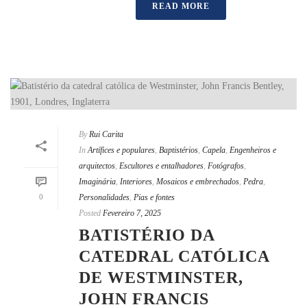
READ MORE
By
Rui Carita
In
Artífices e populares
,
Baptistérios
,
Capela
,
Engenheiros e
arquitectos
,
Escultores e entalhadores
,
Fotógrafos
,
Imaginária
,
Interiores
,
Mosaicos e embrechados
,
Pedra
,
0
Personalidades
,
Pias e fontes
Posted
Fevereiro 7, 2025
BATISTÉRIO DA
CATEDRAL CATÓLICA
DE WESTMINSTER,
JOHN FRANCIS