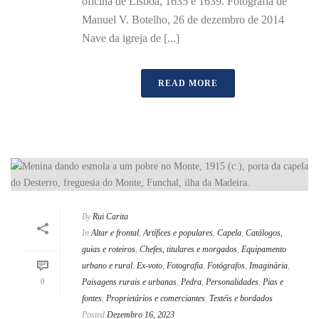
oficina de Lisboa, 1635 e 1639. Fotografia de
Manuel V. Botelho, 26 de dezembro de 2014
Nave da igreja de [...]
READ MORE
By
Rui Carita
In
Altar e frontal
,
Artífices e populares
,
Capela
,
Catálogos,
guias e roteiros
,
Chefes, titulares e morgados
,
Equipamento
urbano e rural
,
Ex-voto
,
Fotografia
,
Fotógrafos
,
Imaginária
,
0
Paisagens rurais e urbanas
,
Pedra
,
Personalidades
,
Pias e
fontes
,
Proprietários e comerciantes
,
Textéis e bordados
Posted
Dezembro 16, 2023