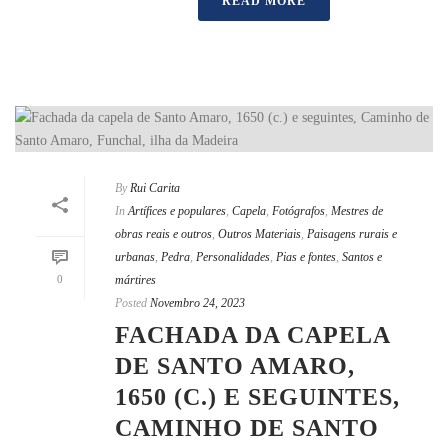
READ MORE
By
Rui Carita
In
Artífices e populares
,
Capela
,
Fotógrafos
,
Mestres de
obras reais e outros
,
Outros Materiais
,
Paisagens rurais e
urbanas
,
Pedra
,
Personalidades
,
Pias e fontes
,
Santos e
0
mártires
Posted
Novembro 24, 2023
FACHADA DA CAPELA
DE SANTO AMARO,
1650 (C.) E SEGUINTES,
CAMINHO DE SANTO