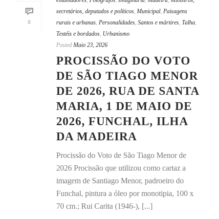
entalhadores
,
Fotógrafos
,
Imaginária
,
Madeira
,
Ministros,
secretários, deputados e políticos
,
Municipal
,
Paisagens
0
rurais e urbanas
,
Personalidades
,
Santos e mártires
,
Talha
,
Textéis e bordados
,
Urbanismo
Posted
Maio 23, 2026
PROCISSÃO DO VOTO
DE SÃO TIAGO MENOR
DE 2026, RUA DE SANTA
MARIA, 1 DE MAIO DE
2026, FUNCHAL, ILHA
DA MADEIRA
Procissão do Voto de São Tiago Menor de
2026 Procissão que utilizou como cartaz a
imagem de Santiago Menor, padroeiro do
Funchal, pintura a óleo por monotipia, 100 x
70 cm.; Rui Carita (1946-), [...]