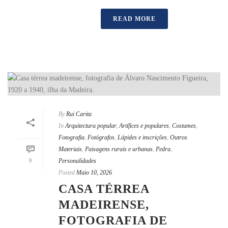
READ MORE
By
Rui Carita
In
Arquitectura popular
,
Artífices e populares
,
Costumes
,
Fotografia
,
Fotógrafos
,
Lápides e inscrições
,
Outros
Materiais
,
Paisagens rurais e urbanas
,
Pedra
,
0
Personalidades
Posted
Maio 10, 2026
CASA TÉRREA
MADEIRENSE,
FOTOGRAFIA DE