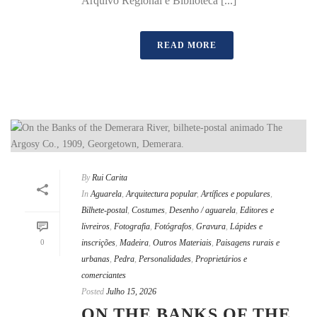
Arquivo Regional e Biblioteca [...]
READ MORE
By
Rui Carita
In
Aguarela
,
Arquitectura popular
,
Artífices e populares
,
Bilhete-postal
,
Costumes
,
Desenho / aguarela
,
Editores e
livreiros
,
Fotografia
,
Fotógrafos
,
Gravura
,
Lápides e
0
inscrições
,
Madeira
,
Outros Materiais
,
Paisagens rurais e
urbanas
,
Pedra
,
Personalidades
,
Proprietários e
comerciantes
Posted
Julho 15, 2026
ON THE BANKS OF THE