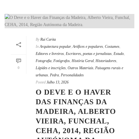
By
Rui Carita
In
Arquitectura popular
,
Artífices e populares
,
Costumes
,
Editores e livreiros
,
Escritores, poetas e jornalistas
,
Estudo
,
Fotografia
,
Fotógrafos
,
História Geral
,
Historiadores
,
0
Lápides e inscrições
,
Outros Materiais
,
Paisagens rurais e
urbanas
,
Pedra
,
Personalidades
Posted
Julho 13, 2026
O DEVE E O HAVER
DAS FINANÇAS DA
MADEIRA, ALBERTO
VIEIRA, FUNCHAL,
CEHA, 2014, REGIÃO