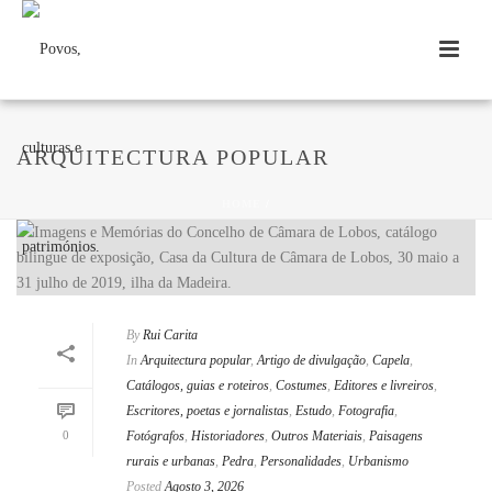
ARQUITECTURA POPULAR
HOME
/
By
Rui Carita
In
Arquitectura popular
,
Artigo de divulgação
,
Capela
,
Catálogos, guias e roteiros
,
Costumes
,
Editores e livreiros
,
Escritores, poetas e jornalistas
,
Estudo
,
Fotografia
,
0
Fotógrafos
,
Historiadores
,
Outros Materiais
,
Paisagens
rurais e urbanas
,
Pedra
,
Personalidades
,
Urbanismo
Posted
Agosto 3, 2026