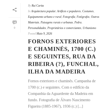
By
Rui Carita
In
Arquitectura popular
,
Artífices e populares
,
Costumes
,
Equipamento urbano e rural
,
Fotografia
,
Fotógrafos
,
Outros
Materiais
,
Paisagens rurais e urbanas
,
Pedra
,
0
Personalidades
,
Proprietários e comerciantes
,
Urbanismo
Posted
Maio 9, 2026
FORNOS EXTERIORES
E CHAMINÉS, 1700 (C.)
E SEGUINTES, RUA DA
RIBEIRA (?), FUNCHAL,
ILHA DA MADEIRA
Fornos exteriores e chaminés. Campanha de
1700 (c.) e seguintes. Com o edifício da
Companhia da Aguardente da Madeira em
fundo. Fotografia de Álvaro Nascimento
Figueira (1885-1967), 1936 (c.) [...]