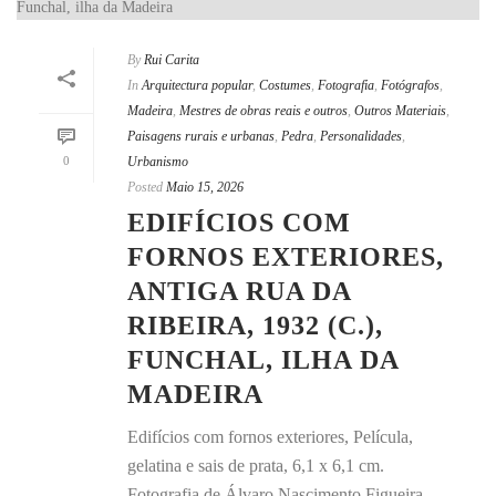
By
Rui Carita
In
Arquitectura popular
,
Costumes
,
Fotografia
,
Fotógrafos
,
Madeira
,
Mestres de obras reais e outros
,
Outros Materiais
,
Paisagens rurais e urbanas
,
Pedra
,
Personalidades
,
0
Urbanismo
Posted
Maio 15, 2026
EDIFÍCIOS COM
FORNOS EXTERIORES,
ANTIGA RUA DA
RIBEIRA, 1932 (C.),
FUNCHAL, ILHA DA
MADEIRA
Edifícios com fornos exteriores, Película,
gelatina e sais de prata, 6,1 x 6,1 cm.
Fotografia de Álvaro Nascimento Figueira