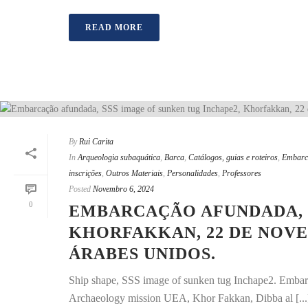
READ MORE
By
Rui Carita
In
Arqueologia subaquática
,
Barca
,
Catálogos, guias e roteiros
,
Embarc
inscrições
,
Outros Materiais
,
Personalidades
,
Professores
Posted
Novembro 6, 2024
0
EMBARCAÇÃO AFUNDADA, S
KHORFAKKAN, 22 DE NOVE
ÁRABES UNIDOS.
Ship shape, SSS image of sunken tug Inchape2. Emba
Archaeology mission UEA, Khor Fakkan, Dibba al [...