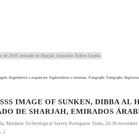
tagem
,
Engenheiros e arquitectos
,
Exploradores e cientistas
,
Fotografia
,
Fotógrafos
,
Impressos 
S IMAGE OF SUNKEN, DIBBA AL HI
ADO DE SHARJAH, EMIRADOS ÁRAB
da, Maritime Archeological Survey Portuguese Team, 20-30 novembe
..]