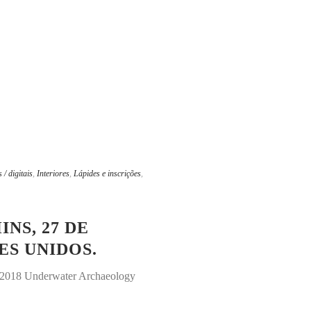
/ digitais
,
Interiores
,
Lápides e inscrições
,
NS, 27 DE
ES UNIDOS.
r 2018 Underwater Archaeology