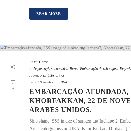
READ MORE
By
Rui Carita
In
Arqueologia subaquática
,
Barca
,
Embarcação de cabotagem
,
Engenhe
Professores
,
Submarinos
Posted
Novembro 13, 2024
0
EMBARCAÇÃO AFUNDADA, S
KHORFAKKAN, 22 DE NOVE
ÁRABES UNIDOS.
Ship shape, SSS image of sunken tug Inchape 2. Emb
Archaeology mission UEA, Khor Fakkan, Dibba al [...