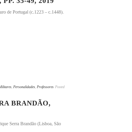
P. 35-49, 2019
ro de Portugal (c.1223 – c.1448).
Militares
,
Personalidades
,
Professores
Posted
RA BRANDÃO,
ique Serra Brandão (Lisboa, São