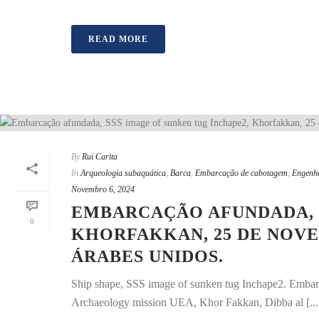
READ MORE
By
Rui Carita
In
Arqueologia subaquática
,
Barca
,
Embarcação de cabotagem
,
Engenhe
Novembro 6, 2024
EMBARCAÇÃO AFUNDADA, S
0
KHORFAKKAN, 25 DE NOVE
ÁRABES UNIDOS.
Ship shape, SSS image of sunken tug Inchape2. Emba
Archaeology mission UEA, Khor Fakkan, Dibba al [...