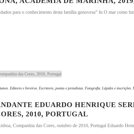
NA, ACADEMIA DE MARINHA, 2019, P
 dados para o conhecimento desta família genovesa” In O mar como futu
tumes
,
Editores e livreiros
,
Escritores, poetas e jornalistas
,
Fotografia
,
Lápides e inscrições
,
MANDANTE EDUARDO HENRIQUE SER
ORES, 2010, PORTUGAL
Lisboa, Companhia das Cores, outubro de 2010, Portugal Eduardo Henr