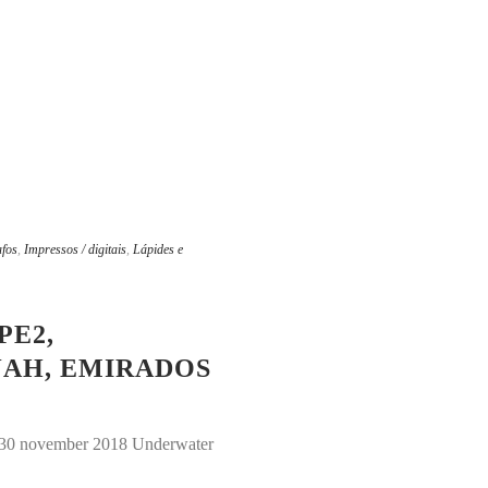
afos
,
Impressos / digitais
,
Lápides e
PE2,
JAH, EMIRADOS
0-30 november 2018 Underwater