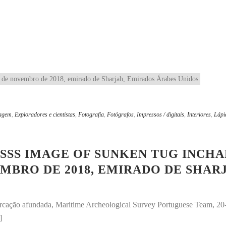
tagem
,
Exploradores e cientistas
,
Fotografia
,
Fotógrafos
,
Impressos / digitais
,
Interiores
,
Lápi
SS IMAGE OF SUNKEN TUG INCHAP
MBRO DE 2018, EMIRADO DE SHAR
arcação afundada, Maritime Archeological Survey Portuguese Team, 
]