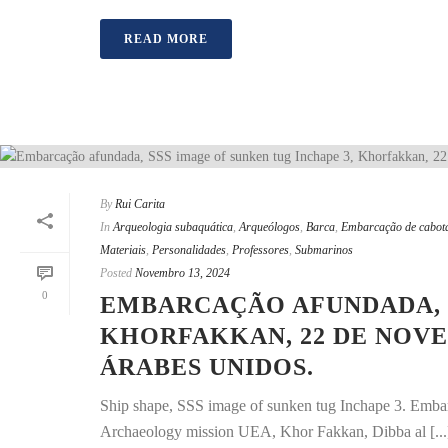
READ MORE
By
Rui Carita
In
Arqueologia subaquática
,
Arqueólogos
,
Barca
,
Embarcação de cabo
Materiais
,
Personalidades
,
Professores
,
Submarinos
Posted
Novembro 13, 2024
0
EMBARCAÇÃO AFUNDADA, S
KHORFAKKAN, 22 DE NOVE
ÁRABES UNIDOS.
Ship shape, SSS image of sunken tug Inchape 3. Emb
Archaeology mission UEA, Khor Fakkan, Dibba al [...