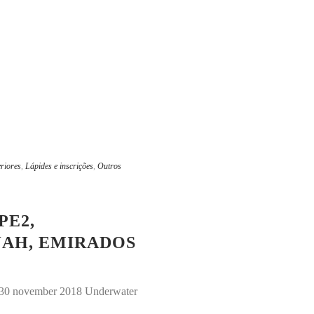
eriores
,
Lápides e inscrições
,
Outros
PE2,
JAH, EMIRADOS
0-30 november 2018 Underwater