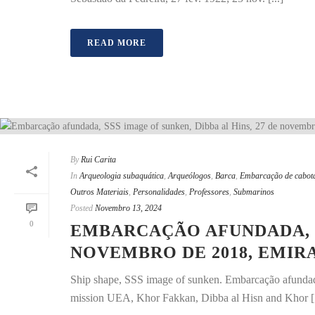
READ MORE
By
Rui Carita
In
Arqueologia subaquática
,
Arqueólogos
,
Barca
,
Embarcação de cabo
Outros Materiais
,
Personalidades
,
Professores
,
Submarinos
Posted
Novembro 13, 2024
0
EMBARCAÇÃO AFUNDADA, SS
NOVEMBRO DE 2018, EMIR
Ship shape, SSS image of sunken. Embarcação afunda
mission UEA, Khor Fakkan, Dibba al Hisn and Khor [.