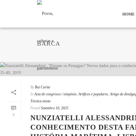
HOME
BARCA
By
Rui Carita
In
Acta de congresso / simpósio
,
Artífices e populares
,
Artigo de divulga
Técnica mista
Posted
Setembro 10, 2025
0
NUNZIATELLI ALESSANDRI
CONHECIMENTO DESTA FAM