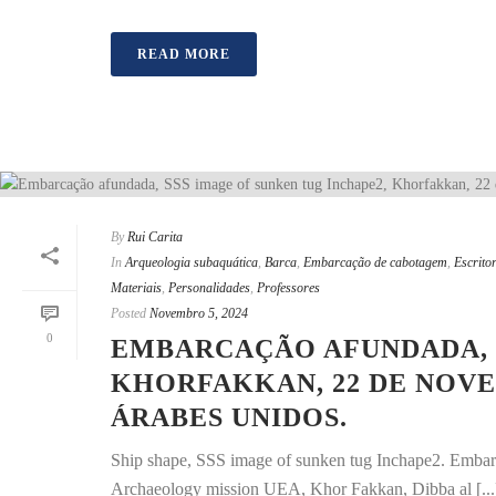
READ MORE
By
Rui Carita
In
Arqueologia subaquática
,
Barca
,
Embarcação de cabotagem
,
Escritor
Materiais
,
Personalidades
,
Professores
Posted
Novembro 5, 2024
0
EMBARCAÇÃO AFUNDADA, S
KHORFAKKAN, 22 DE NOVE
ÁRABES UNIDOS.
Ship shape, SSS image of sunken tug Inchape2. Emba
Archaeology mission UEA, Khor Fakkan, Dibba al [...