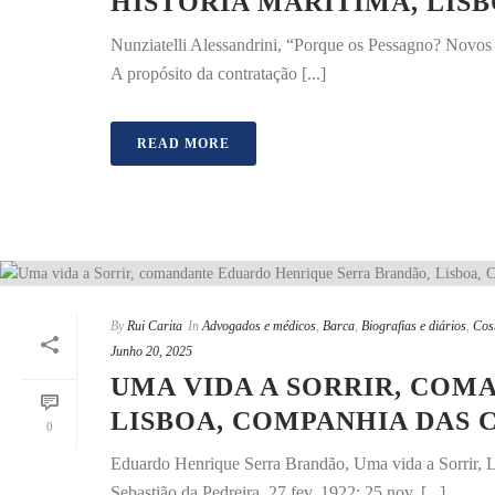
HISTÓRIA MARÍTIMA, LISBO
Nunziatelli Alessandrini, “Porque os Pessagno? Novos
A propósito da contratação [...]
READ MORE
By
Rui Carita
In
Advogados e médicos
,
Barca
,
Biografias e diários
,
Cos
Junho 20, 2025
UMA VIDA A SORRIR, CO
LISBOA, COMPANHIA DAS C
0
Eduardo Henrique Serra Brandão, Uma vida a Sorrir, 
Sebastião da Pedreira, 27 fev. 1922; 25 nov. [...]