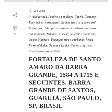
By
Rui Carita
In
Abaluartada
,
Artífices e populares
,
Capela
,
Costumes
,
Engenheiros e arquitectos
,
Equipamento urbano e rural
,
Fotógrafos
,
Helicópteros
,
Instalações
,
Mestres de obras
0
reais e outros
,
Militares
,
Museus, Galerias e auditórios
,
Outros Materiais
,
Paisagens rurais e urbanas
,
Pedra
,
Personalidades
,
Quintas e jardins
,
Santos e mártires
Posted
Setembro 24, 2020
FORTALEZA DE SANTO
AMARO DA BARRA
GRANDE, 1584 A 1715 E
SEGUINTES, BARRA
GRANDE DE SANTOS,
GUARUJÁ, SÃO PAULO,
SP, BRASIL