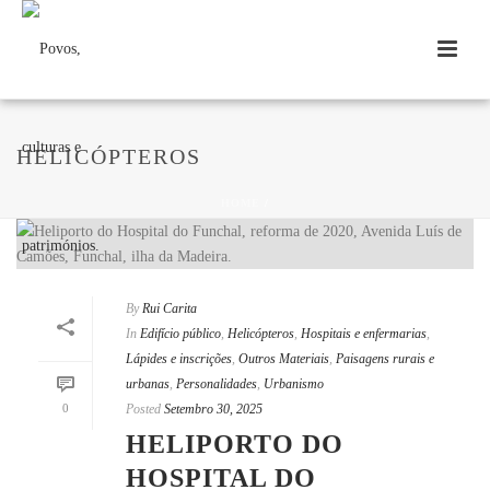
HELICÓPTEROS
HOME
/
By
Rui Carita
In
Edifício público
,
Helicópteros
,
Hospitais e enfermarias
,
Lápides e inscrições
,
Outros Materiais
,
Paisagens rurais e
urbanas
,
Personalidades
,
Urbanismo
0
Posted
Setembro 30, 2025
HELIPORTO DO
HOSPITAL DO