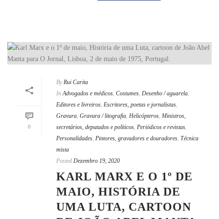
By
Rui Carita
In
Advogados e médicos
,
Costumes
,
Desenho / aguarela
,
Editores e livreiros
,
Escritores, poetas e jornalistas
,
Gravura
,
Gravura / litografia
,
Helicópteros
,
Ministros,
0
secretários, deputados e políticos
,
Periódicos e revistas
,
Personalidades
,
Pintores, gravadores e douradores
,
Técnica
mista
Posted
Dezembro 19, 2020
KARL MARX E O 1º DE
MAIO, HISTÓRIA DE
UMA LUTA, CARTOON