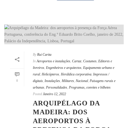
By
Rui Carita
In
Aeroportos e instalações
,
Cartaz
,
Costumes
,
Editores e
livreiros
,
Engenheiros e arquitectos
,
Equipamento urbano e
rural
,
Helicópteros
,
Heráldica corporativa
,
Impressos /
0
digitais
,
Instalações
,
Militares
,
Nacional
,
Paisagens rurais e
urbanas
,
Personalidades
,
Programas, convites e bilhetes
Posted
Janeiro 12, 2022
ARQUIPÉLAGO DA
MADEIRA: DOS
AEROPORTOS À