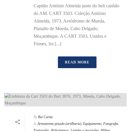
Capitão António Almeida junto do heli canhão
do AM. CART 3503. Coleção António
Almeida, 1973. Aeródromo de Mueda,
Planalto de Mueda, Cabo Delgado,
Moçambique. A CART 3503, Unidos e
Firmes, foi [...]
READ MORE
By
Rui Carita
In
Armamento pesado (artilharia)
,
Equipamento
,
Fotografia
,
Fotógrafos
,
Helicópteros
,
Lápides e inscrições
,
Militar