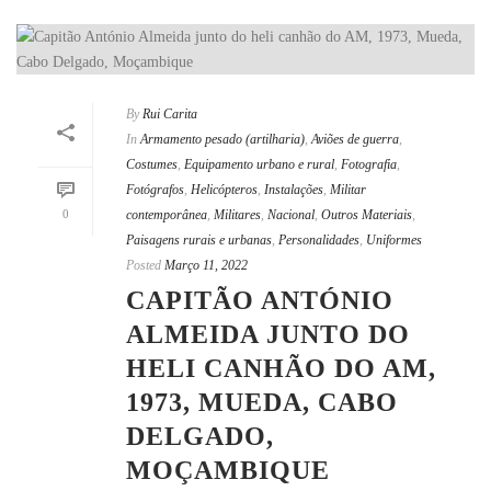
By
Rui Carita
In
Armamento pesado (artilharia)
,
Aviões de guerra
,
Costumes
,
Equipamento urbano e rural
,
Fotografia
,
Fotógrafos
,
Helicópteros
,
Instalações
,
Militar
0
contemporânea
,
Militares
,
Nacional
,
Outros Materiais
,
Paisagens rurais e urbanas
,
Personalidades
,
Uniformes
Posted
Março 11, 2022
CAPITÃO ANTÓNIO
ALMEIDA JUNTO DO
HELI CANHÃO DO AM,
1973, MUEDA, CABO
DELGADO,
MOÇAMBIQUE