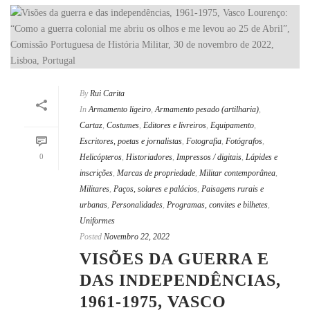
By
Rui Carita
In
Armamento ligeiro
,
Armamento pesado (artilharia)
,
Cartaz
,
Costumes
,
Editores e livreiros
,
Equipamento
,
Escritores, poetas e jornalistas
,
Fotografia
,
Fotógrafos
,
0
Helicópteros
,
Historiadores
,
Impressos / digitais
,
Lápides e
inscrições
,
Marcas de propriedade
,
Militar contemporânea
,
Militares
,
Paços, solares e palácios
,
Paisagens rurais e
urbanas
,
Personalidades
,
Programas, convites e bilhetes
,
Uniformes
Posted
Novembro 22, 2022
VISÕES DA GUERRA E
DAS INDEPENDÊNCIAS,
1961-1975, VASCO