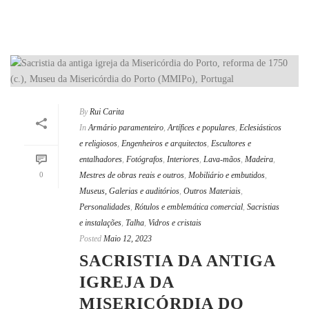
By
Rui Carita
In
Armário paramenteiro
,
Artífices e populares
,
Eclesiásticos
e religiosos
,
Engenheiros e arquitectos
,
Escultores e
entalhadores
,
Fotógrafos
,
Interiores
,
Lava-mãos
,
Madeira
,
0
Mestres de obras reais e outros
,
Mobiliário e embutidos
,
Museus, Galerias e auditórios
,
Outros Materiais
,
Personalidades
,
Rótulos e emblemática comercial
,
Sacristias
e instalações
,
Talha
,
Vidros e cristais
Posted
Maio 12, 2023
SACRISTIA DA ANTIGA
IGREJA DA
MISERICÓRDIA DO