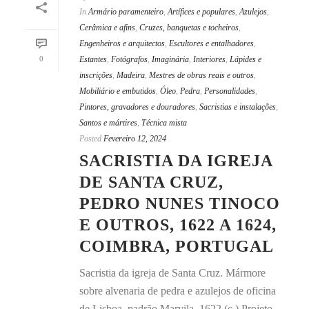
In
Armário paramenteiro
,
Artífices e populares
,
Azulejos
,
Cerâmica e afins
,
Cruzes, banquetas e tocheiros
,
Engenheiros e arquitectos
,
Escultores e entalhadores
,
0
Estantes
,
Fotógrafos
,
Imaginária
,
Interiores
,
Lápides e
inscrições
,
Madeira
,
Mestres de obras reais e outros
,
Mobiliário e embutidos
,
Óleo
,
Pedra
,
Personalidades
,
Pintores, gravadores e douradores
,
Sacristias e instalações
,
Santos e mártires
,
Técnica mista
Posted
Fevereiro 12, 2024
SACRISTIA DA IGREJA
DE SANTA CRUZ,
PEDRO NUNES TINOCO
E OUTROS, 1622 A 1624,
COIMBRA, PORTUGAL
Sacristia da igreja de Santa Cruz. Mármore
sobre alvenaria de pedra e azulejos de oficina
de Lisboa, padrão Marvila, 1622 (c.) Projeto