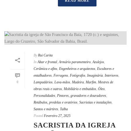
READ MORE
By
Rui Carita
In
Altar e frontal
,
Armário paramenteiro
,
Azulejos
,
Cerâmica e afins
,
Engenheiros e arquitectos
,
Escultores e
entalhadores
,
Ferragens
,
Fotógrafos
,
Imaginária
,
Interiores
,
0
Lampadários
,
Lava-mãos
,
Madeira
,
Marfim
,
Mestres de
obras reais e outros
,
Mobiliário e embutidos
,
Óleo
,
Personalidades
,
Pintores, gravadores e douradores
,
Retábulos, predelas e oratórios
,
Sacristias e instalações
,
Santos e mártires
,
Talha
Posted
Fevereiro 27, 2025
SACRISTIA DA IGREJA