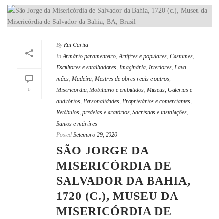
By
Rui Carita
In
Armário paramenteiro
,
Artífices e populares
,
Costumes
,
Escultores e entalhadores
,
Imaginária
,
Interiores
,
Lava-
mãos
,
Madeira
,
Mestres de obras reais e outros
,
0
Misericórdia
,
Mobiliário e embutidos
,
Museus, Galerias e
auditórios
,
Personalidades
,
Proprietários e comerciantes
,
Retábulos, predelas e oratórios
,
Sacristias e instalações
,
Santos e mártires
Posted
Setembro 29, 2020
SÃO JORGE DA
MISERICÓRDIA DE
SALVADOR DA BAHIA,
1720 (C.), MUSEU DA
MISERICÓRDIA DE