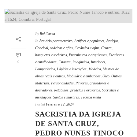
By
Rui Carita
In
Armário paramenteiro
,
Artífices e populares
,
Azulejos
,
Cadeiral, cadeiras e afins
,
Cerâmica e afins
,
Cruzes,
banquetas e tocheiros
,
Engenheiros e arquitectos
,
Escultores
0
e entalhadores
,
Estantes
,
Imaginária
,
Interiores
,
Lampadários
,
Lápides e inscrições
,
Madeira
,
Mestres de
obras reais e outros
,
Mobiliário e embutidos
,
Óleo
,
Outros
Materiais
,
Personalidades
,
Pintores, gravadores e
douradores
,
Retábulos, predelas e oratórios
,
Sacristias e
instalações
,
Santos e mártires
,
Técnica mista
Posted
Fevereiro 12, 2024
SACRISTIA DA IGREJA
DE SANTA CRUZ,
PEDRO NUNES TINOCO