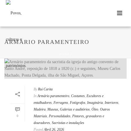
ARMÁRIO PARAMENTEIRO
HOME
/
By
Rui Carita
In
Armário paramenteiro
,
Costumes
,
Escultores e
entalhadores
,
Ferragens
,
Fotógrafos
,
Imaginária
,
Interiores
,
Madeira
,
Museus, Galerias e auditórios
,
Óleo
,
Outros
0
Materiais
,
Personalidades
,
Pintores, gravadores e
douradores
,
Sacristias e instalações
Posted
Abril 26, 2026