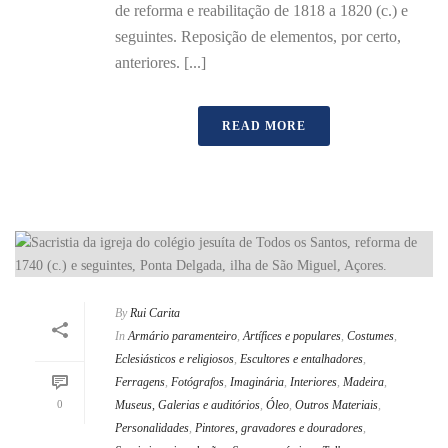
de reforma e reabilitação de 1818 a 1820 (c.) e
seguintes. Reposição de elementos, por certo,
anteriores. [...]
READ MORE
By
Rui Carita
In
Armário paramenteiro
,
Artífices e populares
,
Costumes
,
Eclesiásticos e religiosos
,
Escultores e entalhadores
,
Ferragens
,
Fotógrafos
,
Imaginária
,
Interiores
,
Madeira
,
0
Museus, Galerias e auditórios
,
Óleo
,
Outros Materiais
,
Personalidades
,
Pintores, gravadores e douradores
,