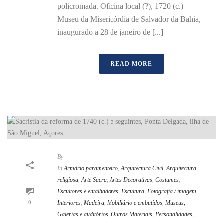
policromada. Oficina local (?), 1720 (c.)
Museu da Misericórdia de Salvador da Bahia,
inaugurado a 28 de janeiro de [...]
READ MORE
By
In
Armário paramenteiro
,
Arquitectura Civil
,
Arquitectura
religiosa
,
Arte Sacra
,
Artes Decorativas
,
Costumes
,
Escultores e entalhadores
,
Escultura
,
Fotografia / imagem
,
0
Interiores
,
Madeira
,
Mobiliário e embutidos
,
Museus,
Galerias e auditórios
,
Outros Materiais
,
Personalidades
,