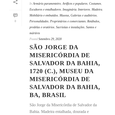
In
Armário paramenteiro
,
Artífices e populares
,
Costumes
,
Escultores e entalhadores
,
Imaginária
,
Interiores
,
Madeira
,
Mobiliário e embutidos
,
Museus, Galerias e auditórios
,
0
Personalidades
,
Proprietários e comerciantes
,
Retábulos,
predelas e oratórios
,
Sacristias e instalações
,
Santos e
mártires
Posted
Setembro 29, 2020
SÃO JORGE DA
MISERICÓRDIA DE
SALVADOR DA BAHIA,
1720 (C.), MUSEU DA
MISERICÓRDIA DE
SALVADOR DA BAHIA,
BA, BRASIL
São Jorge da Misericórdia de Salvador da
Bahia. Madeira entalhada, dourada e