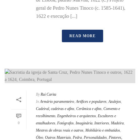
geral de Pedro Nunes Tinoco (c. 1585-1641),
1622 e execução [...]
READ MORE
By
Rui Carita
In
Armário paramenteiro
,
Artífices e populares
,
Azulejos
,
Cadeiral, cadeiras e afins
,
Cerâmica e afins
,
Convento e
recolhimento
,
Engenheiros e arquitectos
,
Escultores e
0
entalhadores
,
Fotógrafos
,
Imaginária
,
Interiores
,
Madeira
,
Mestres de obras reais e outros
,
Mobiliário e embutidos
,
Óleo
,
Outros Materiais
,
Pedra
,
Personalidades
,
Pintores,