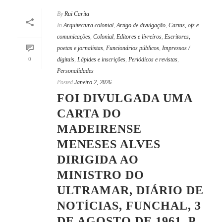
By
Rui Carita
In
Arquitectura colonial
,
Artigo de divulgação
,
Cartas, ofs e
comunicações
,
Colonial
,
Editores e livreiros
,
Escritores,
poetas e jornalistas
,
Funcionários públicos
,
Impressos /
0
digitais
,
Lápides e inscrições
,
Periódicos e revistas
,
Personalidades
Posted
Janeiro 2, 2026
FOI DIVULGADA UMA
CARTA DO
MADEIRENSE
MENESES ALVES
DIRIGIDA AO
MINISTRO DO
ULTRAMAR, DIÁRIO DE
NOTÍCIAS, FUNCHAL, 3
DE AGOSTO DE 1961, P.