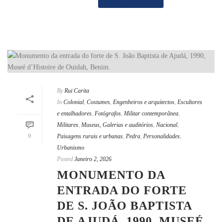
By
Rui Carita
In
Colonial
,
Costumes
,
Engenheiros e arquitectos
,
Escultores
e entalhadores
,
Fotógrafos
,
Militar contemporânea
,
Militares
,
Museus, Galerias e auditórios
,
Nacional
,
0
Paisagens rurais e urbanas
,
Pedra
,
Personalidades
,
Urbanismo
Posted
Janeiro 2, 2026
MONUMENTO DA
ENTRADA DO FORTE
DE S. JOÃO BAPTISTA
DE AJUDÁ, 1990, MUSEÉ