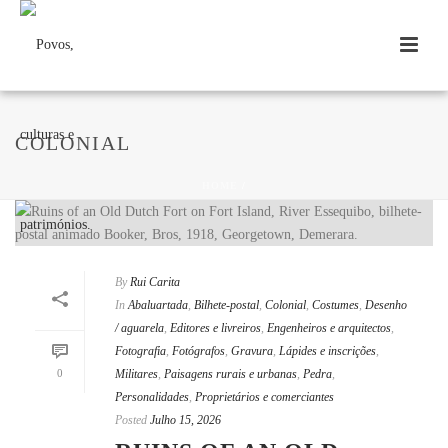
COLONIAL
HOME
/
By
Rui Carita
In
Abaluartada
,
Bilhete-postal
,
Colonial
,
Costumes
,
Desenho
/ aguarela
,
Editores e livreiros
,
Engenheiros e arquitectos
,
Fotografia
,
Fotógrafos
,
Gravura
,
Lápides e inscrições
,
0
Militares
,
Paisagens rurais e urbanas
,
Pedra
,
Personalidades
,
Proprietários e comerciantes
Posted
Julho 15, 2026