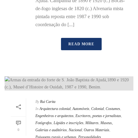
Ajudá. Campanha de 1890 e 1920 (c.) Bocas-
de-fogo inglesas de 1820 (c.) Alvenaria mista
pintada reposta entre 1987 e 1990 sob
coordenação do [...]
READ MORE
By
Rui Carita
In
Arquitectura colonial
,
Automóveis
,
Colonial
,
Costumes
,
Engenheiros e arquitectos
,
Escritores, poetas e jornalistas
,
Fotógrafos
,
Lápides e inscrições
,
Militares
,
Museus,
0
Galerias e auditórios
,
Nacional
,
Outros Materiais
,
Paisagens rurais e urbanas
,
Personalidades