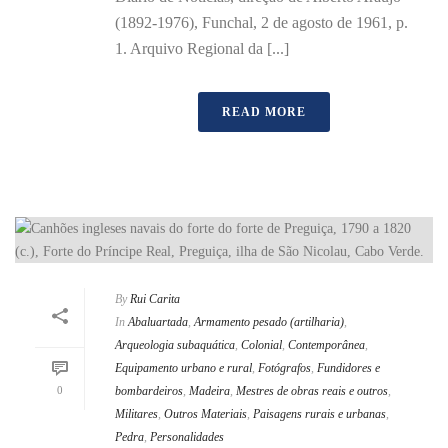
(1892-1976), Funchal, 2 de agosto de 1961, p.
1. Arquivo Regional da [...]
READ MORE
By
Rui Carita
In
Abaluartada
,
Armamento pesado (artilharia)
,
Arqueologia subaquática
,
Colonial
,
Contemporânea
,
Equipamento urbano e rural
,
Fotógrafos
,
Fundidores e
0
bombardeiros
,
Madeira
,
Mestres de obras reais e outros
,
Militares
,
Outros Materiais
,
Paisagens rurais e urbanas
,
Pedra
,
Personalidades