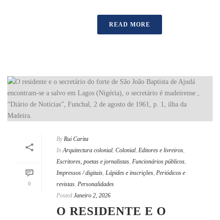
READ MORE
By
Rui Carita
In
Arquitectura colonial
,
Colonial
,
Editores e livreiros
,
Escritores, poetas e jornalistas
,
Funcionários públicos
,
Impressos / digitais
,
Lápides e inscrições
,
Periódicos e
0
revistas
,
Personalidades
Posted
Janeiro 2, 2026
O RESIDENTE E O