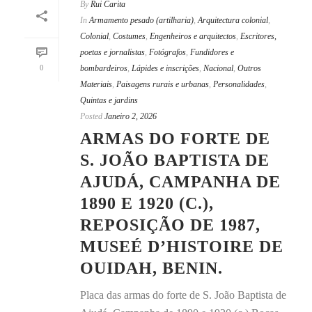
By
Rui Carita
In
Armamento pesado (artilharia)
,
Arquitectura colonial
,
Colonial
,
Costumes
,
Engenheiros e arquitectos
,
Escritores,
poetas e jornalistas
,
Fotógrafos
,
Fundidores e
0
bombardeiros
,
Lápides e inscrições
,
Nacional
,
Outros
Materiais
,
Paisagens rurais e urbanas
,
Personalidades
,
Quintas e jardins
Posted
Janeiro 2, 2026
ARMAS DO FORTE DE
S. JOÃO BAPTISTA DE
AJUDÁ, CAMPANHA DE
1890 E 1920 (C.),
REPOSIÇÃO DE 1987,
MUSEÉ D’HISTOIRE DE
OUIDAH, BENIN.
Placa das armas do forte de S. João Baptista de