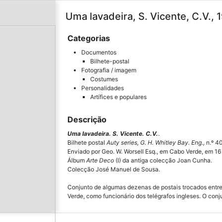
Uma lavadeira, S. Vicente, C.V., 
Categorias
Documentos
Bilhete-postal
Fotografia / imagem
Costumes
Personalidades
Artífices e populares
Descrição
Uma lavadeira. S. Vicente. C.V.
.
Bilhete postal
Auty series, G. H. Whitley Bay. Eng.,
n.º 4
Enviado por Geo. W. Worsell Esq., em Cabo Verde, em 16 d
Álbum
Arte Deco
(I) da antiga colecção Joan Cunha.
Colecção José Manuel de Sousa.
Conjunto de algumas dezenas de postais trocados entre 
Verde, como funcionário dos telégrafos ingleses. O conj