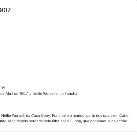
1907
005.
e Abril de 1907, a Nellie Worselle, no Funchal.
Nellie Worsell, da
Casa Cony
, Funchal e o marido, parte dos quais em Cabo
unto seria depois herdado pela filha Joan Cunha, que continuou a colecção.