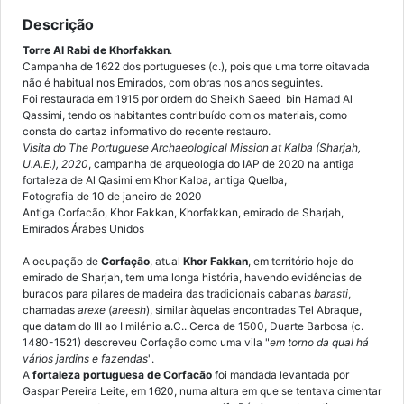
Descrição
Torre Al Rabi de Khorfakkan
.
Campanha de 1622 dos portugueses (c.), pois que uma torre oitavada
não é habitual nos Emirados, com obras nos anos seguintes.
Foi restaurada em 1915 por ordem do Sheikh Saeed bin Hamad Al
Qassimi, tendo os habitantes contribuído com os materiais, como
consta do cartaz informativo do recente restauro.
Visita do The Portuguese Archaeological Mission at Kalba (Sharjah,
U.A.E.), 2020
, campanha de arqueologia do IAP de 2020 na antiga
fortaleza de Al Qasimi em Khor Kalba, antiga Quelba,
Fotografia de 10 de janeiro de 2020
Antiga Corfacão, Khor Fakkan, Khorfakkan, emirado de Sharjah,
Emirados Árabes Unidos
A ocupação de
Corfação
, atual
Khor Fakkan
, em território hoje do
emirado de Sharjah, tem uma longa história, havendo evidências de
buracos para pilares de madeira das tradicionais cabanas
barasti
,
chamadas
arexe
(
areesh
), similar àquelas encontradas Tel Abraque,
que datam do III ao I milénio a.C.. Cerca de 1500, Duarte Barbosa (c.
1480-1521) descreveu Corfação como uma vila "
em torno da qual há
vários jardins e fazendas
".
A
fortaleza portuguesa de Corfacão
foi mandada levantada por
Gaspar Pereira Leite, em 1620, numa altura em que se tentava cimentar