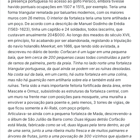
a presença portuguesa no acesso ao golfo Pérsico, embora tivesse
havido pontuais ocupações em 1507 e 1515, por exemplo. Teria uma
forma triangular rematada por baluartes modernos, com os maiores
muros com 26 metros. O interior da fortaleza teria uma torre artilhada e
um poço. De acordo com a descrição de Manuel Godinho de Erédia
(1563-1623), tinha um capitão e 24 soldados, todos
lascarins
, que
custavam anualmente 204$000. Ao longo dos meados do século XVII,
em princípio, foi acabando por ser abandonada, registando a tripulação
do navio holandês
Meerkat
, em 1666, que tendo sido avistada, a
descreveu no diário de bordo:
Corfacan é um lugar em uma pequena
baía, que tem cerca de 200 pequenas casas todas construídas a partir
de ramos de palmeira, perto da praia. Tinha no lado norte uma fortaleza
triangular portuguesa, da qual ainda se podem ver as ruínas desoladas.
Na costa sul da baía, em um canto, há outra fortaleza em uma colina,
mas não há guarnição nem artilharia sobre ela e também está em
ruínas
. Teria sido a mais importante feitoria fortificada desta área, entre
Mascate e Ormuz, subsistindo as estruturas da fortaleza central, com
um muro na frente mar com posições para mosquete, uma muralha a
envolver a povoação para poente e, pelo menos, 3 torres de vigias, de
que ficou somente a Al-Rabi, com poço próprio.
Articulava-se ainda com a pequena fortaleza de Mada, descrevendo-a
o álbum de São Julião da Barra como:
Duas léguas detrás Corfacão
está Mada, fabricada como se vê, duas léguas pela terra dentro, ao pé
de uma serra, junto a uma ribeira muito fresca e de muitos palmares e
árvores de frutas, junto a uma povoação de 300 vizinhos que ajudam a