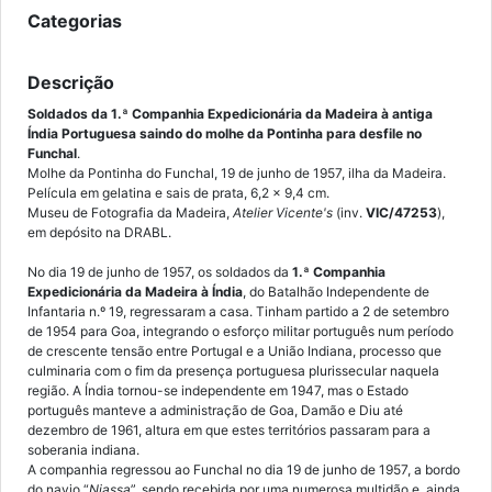
Categorias
Descrição
Soldados da 1.ª Companhia Expedicionária da Madeira à antiga
Índia Portuguesa saindo do molhe da Pontinha para desfile no
Funchal
.
Molhe da Pontinha do Funchal, 19 de junho de 1957, ilha da Madeira.
Película em gelatina e sais de prata, 6,2 x 9,4 cm.
Museu de Fotografia da Madeira,
Atelier Vicente's
(inv.
VIC/47253
),
em depósito na DRABL.
No dia 19 de junho de 1957, os soldados da
1.ª Companhia
Expedicionária da Madeira à Índia
, do Batalhão Independente de
Infantaria n.º 19, regressaram a casa. Tinham partido a 2 de setembro
de 1954 para Goa, integrando o esforço militar português num período
de crescente tensão entre Portugal e a União Indiana, processo que
culminaria com o fim da presença portuguesa plurissecular naquela
região. A Índia tornou-se independente em 1947, mas o Estado
português manteve a administração de Goa, Damão e Diu até
dezembro de 1961, altura em que estes territórios passaram para a
soberania indiana.
A companhia regressou ao Funchal no dia 19 de junho de 1957, a bordo
do navio “
Niassa
”, sendo recebida por uma numerosa multidão e, ainda