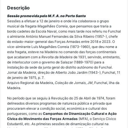
Descrição
Sessão promovida pelo M. F. A. no Porto Santo
Sessões a efetuar a 12 de janeiro e onde iria colaborava o grupo
musical da fragata
Magalhães Correia
, que pensamos que traria a
bordo cadetes da Escola Naval, como mais tarde nos referiu no Funchal
o almirante António Manuel Fernandes da Silva Ribeiro (1957-), chefe
do estado-maior-general das Forças Armadas entre 2018 e 2023. O
vice-almirante Luís Magalhães Correia (1873-1960), que deu nome a
esta fragata, esteve na Madeira no comando das forças continentais
que acabaram com a
Revolta da Madeira
de 1931, servindo, entretanto,
de interlocutor com o governo de Salazar (1889-1970) para a
instalação da sede da junta geral do distrito autónomo do Funchal.
Jornal da Madeira
, direção de Alberto João Jardim (1943-), Funchal, 11
de janeiro de 1975, p. 7.
Arquivo Regional da Madeira,
Coleção de Jornais
,
JM
, Funchal, ilha da
Madeira.
No período que se seguiu à Revolução do 25 de Abril de 1974, foram
delineados diversos programas de natureza pública e privada que
procuraram elevar a condição social, económica e cultural dos
portugueses, como as
Campanhas de Dinamização Cultural e Ação
Cívica do Movimento das Forças Armadas
(MFA), o Serviço Cívico
Estudantil, etc. As primeiras sessões de dinamização cultural na