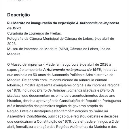
Descrição
Rui Marote na inauguração da exposição
A Autonomia na Imprensa
de 1976
Curadoria de Lourenço de Freitas.
Fotografia da Câmara Municipal de Câmara de Lobos, 9 de abril de
2026.
Museu de Imprensa da Madeira (MIM), Câmara de Lobos, ilha da
Madeira.
O Museu de Imprensa - Madeira inaugurou a 9 de abril de 2026 a
exposição temporária ‘
A Autonomia na Imprensa de 1976
’, iniciativa
que assinala os 50 anos da Autonomia Política e Administrativa da
Madeira. De acordo com um comunicado da autarquia câmara-
lobense, a mostra apresenta exemplares originais da imprensa regional
de 1976, incluindo
Diário de Notícias
,
Jornal da Madeira
e
Diário da
Madeira
, que documentam os principais acontecimentos desse ano
histórico, desde a aprovação da Constituição da República Portuguesa
até à instalação dos primeiros órgãos de governo próprio da
Região. Entre os destaques estão também edições do
Diário da
Assembleia Constituinte
, publicação que registou debates e decisões
que conduziram à Constituição de 1976, cuja entrada em vigor, a 2 de
abril, formalizou a criação das Regiões Autónomas da Madeira e dos