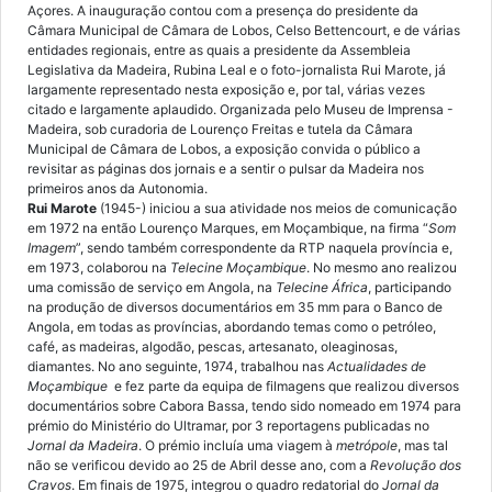
Açores. A inauguração contou com a presença do presidente da
Câmara Municipal de Câmara de Lobos, Celso Bettencourt, e de várias
entidades regionais, entre as quais a presidente da Assembleia
Legislativa da Madeira, Rubina Leal e o foto-jornalista Rui Marote, já
largamente representado nesta exposição e, por tal, várias vezes
citado e largamente aplaudido. Organizada pelo Museu de Imprensa -
Madeira, sob curadoria de Lourenço Freitas e tutela da Câmara
Municipal de Câmara de Lobos, a exposição convida o público a
revisitar as páginas dos jornais e a sentir o pulsar da Madeira nos
primeiros anos da Autonomia.
Rui Marote
(1945-) iniciou a sua atividade nos meios de comunicação
em 1972 na então Lourenço Marques, em Moçambique, na firma “
Som
Imagem
”, sendo também correspondente da RTP naquela província e,
em 1973, colaborou na
Telecine Moçambique
. No mesmo ano realizou
uma comissão de serviço em Angola, na
Telecine África
, participando
na produção de diversos documentários em 35 mm para o Banco de
Angola, em todas as províncias, abordando temas como o petróleo,
café, as madeiras, algodão, pescas, artesanato, oleaginosas,
diamantes. No ano seguinte, 1974, trabalhou nas
Actualidades de
Moçambique
e fez parte da equipa de filmagens que realizou diversos
documentários sobre Cabora Bassa, tendo sido nomeado em 1974 para
prémio do Ministério do Ultramar, por 3 reportagens publicadas no
Jornal da Madeira
. O prémio incluía uma viagem à
metrópole
, mas tal
não se verificou devido ao 25 de Abril desse ano, com a
Revolução dos
Cravos
. Em finais de 1975, integrou o quadro redatorial do
Jornal da