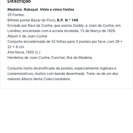
Descrição
Madeira. Rabaçal. Vinte e cinco fontes
25 Fontes.
Bilhete postal
Bazar do Povo
,
B.P. N.º 149
.
Enviado por Raul da Cunha, que assina
Daddy
, a Joan da Cunha, em
Londres, encantado com a acrata recebida. 13 de Março de 1929.
Álbum V de Joan Cunha
Conjunto encadernado de 52 folhas para 3 postais por face, com 28 x
22 x 6 cm.
Arte Nova, 1920 (c.)
Herdeiros de Joan Cunha, Funchal, ilha da Madeira.
Conjunto muito diversificado de postais, especialmente ingleses e
comemorativos, muitos com banda desenhada. Trata-se de um dos
maiores álbuns desta Coleccionadora.