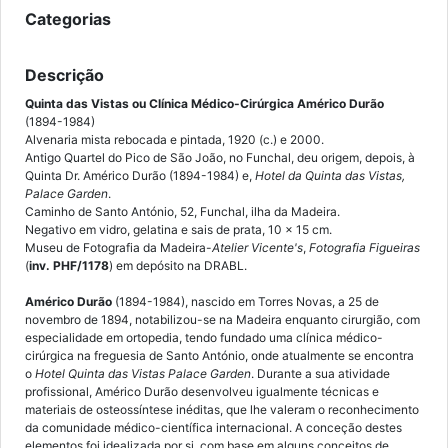
Categorias
Descrição
Quinta das Vistas ou Clínica Médico-Cirúrgica Américo Durão
(1894-1984)
Alvenaria mista rebocada e pintada, 1920 (c.) e 2000.
Antigo Quartel do Pico de São João, no Funchal, deu origem, depois, à
Quinta Dr. Américo Durão (1894-1984) e,
Hotel da Quinta das Vistas,
Palace Garden
.
Caminho de Santo António, 52, Funchal, ilha da Madeira.
Negativo em vidro, gelatina e sais de prata, 10 x 15 cm.
Museu de Fotografia da Madeira-
Atelier
Vicente's
,
Fotografia Figueiras
(
inv. PHF/1178
) em depósito na DRABL.
Américo Durão
(1894-1984), nascido em Torres Novas, a 25 de
novembro de 1894, notabilizou-se na Madeira enquanto cirurgião, com
especialidade em ortopedia, tendo fundado uma clínica médico-
cirúrgica na freguesia de Santo António, onde atualmente se encontra
o
Hotel Quinta das Vistas Palace Garden
. Durante a sua atividade
profissional, Américo Durão desenvolveu igualmente técnicas e
materiais de osteossíntese inéditas, que lhe valeram o reconhecimento
da comunidade médico-científica internacional. A conceção destes
elementos foi idealizada por si, com base em alguns conceitos de