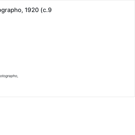
ographo, 1920 (c.9
hotographo
,