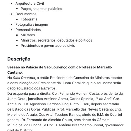
Arquitectura Civil
Paços, solares e palácios
Documentos
Fotografia
Fotografia / imagem
Personalidades
Militares
Ministros, secretários, deputados e políticos
Presidentes e governadores civis
Descrição
Sessão no Palácio de São Lourenço com o Professor Marcello
Caetano.
Na
Sala Dourada
, o então Presidente do Conselho de Ministros recebe
a comunicação do Presidente da Junta Geral de que o seu nome seria
dado ao
Estádio dos Barreiros
.
Da esquerda para a direita: Cor. Fernando Homem Costa, presidente da
Junta Geral, jornalista Armindo Abreu, Carlos Spínola,
1º de Abril
, Cor.
Acciauoli, Dr. Agostinho Cardoso, Eng. Pinto Eliseu, depois secretário
de Estado das Obras Públicas, Prof. Marcello das Neves Caetano, Eng.
Merville de Araújo, Cor. Artur Teodoro Ramos, chefe do E.M. do Quartel
general, Dr. Fernando de Almeida Couto, presidente da Câmara
Municipal do Funchal, e Cor. D. António Braamcamp Sobral, governador
civil do Distrito.