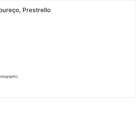
ureço, Prestrello
hotographo
,