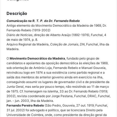
Descrição
C
omunicação
na R. T. P.
do Dr. Fernando Rebelo
Antigo elemento do Movimento Democrático da Madeira de 1969, Dr.
Fernando Rebelo (1919-2002)
Diário de Notícias
, direção de Alberto Araújo (1892-1976), Funchal, 4
de maio de 1974, p. 8.
Arquivo Regional da Madeira,
Coleção de Jornais
,
DN
, Funchal, ilha da
Madeira.
O
Movimento Democrático da Madeira
, fundado pelo grupo de
candidatos e apoiantes da oposição democrática às eleições de 1969,
sob orientação de António Loja, Fernando Rebelo e Manuel Gouveia,
reivindicou logo em 1974 a sua existência como partido regional e a
saída dos membros do anterior governo ainda em exercício na ilha,
conseguindo assumir os lugares de governador civil e de presidente da
Junta Geral, mas seria por pouco tempo, não resistindo ao 11 de março
de 1975. Cf. homenagem na
Islenha
, 33 ao Dr. Fernando Rebelo (1919;
2002), revista coordenado por Jorge Pestana, Funchal, DRAC, Funchal,
jan. - jun. 2003, ilha da Madeira.
Fernando Pereira Rebelo
(São Pedro, Gouveia, 27 out. 1919; Funchal,
31 jul. 2002) foi advogado e político, que se licenciara Direito pela
Universidade de Coimbra, onde, como presidente da direção geral da