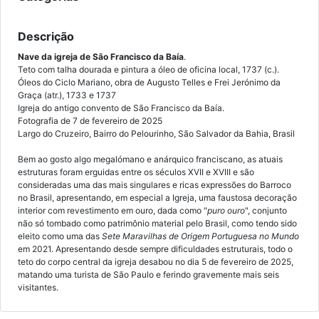
Descrição
Nave da igreja de São Francisco
da Baía
.
Teto com talha dourada e pintura a óleo de oficina local, 1737 (c.).
Óleos do Ciclo Mariano, obra de Augusto Telles e Frei Jerónimo da
Graça (atr.), 1733 e 1737
Igreja do antigo convento de São Francisco da Baía.
Fotografia de 7 de fevereiro de 2025
Largo do Cruzeiro, Bairro do Pelourinho, São Salvador da Bahia, Brasil
Bem ao gosto algo megalómano e anárquico franciscano, as atuais
estruturas foram erguidas entre os séculos XVII e XVIII e são
consideradas uma das mais singulares e ricas expressões do Barroco
no Brasil, apresentando, em especial a Igreja, uma faustosa decoração
interior com revestimento em ouro, dada como "
puro ouro
", conjunto
não só tombado como patrimônio material pelo Brasil, como tendo sido
eleito como uma das
Sete Maravilhas de Origem Portuguesa no Mundo
em 2021. Apresentando desde sempre dificuldades estruturais, todo o
teto do corpo central da igreja desabou no dia 5 de fevereiro de 2025,
matando uma turista de São Paulo e ferindo gravemente mais seis
visitantes.