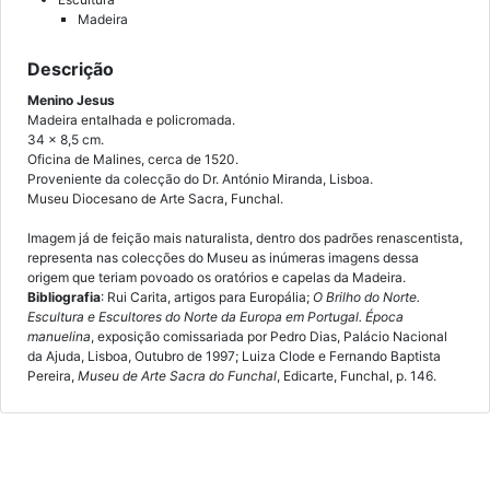
Madeira
Descrição
Menino Jesus
Madeira entalhada e policromada.
34 x 8,5 cm.
Oficina de Malines, cerca de 1520.
Proveniente da colecção do Dr. António Miranda, Lisboa.
Museu Diocesano de Arte Sacra, Funchal.
Imagem já de feição mais naturalista, dentro dos padrões renascentista,
representa nas colecções do Museu as inúmeras imagens dessa
origem que teriam povoado os oratórios e capelas da Madeira.
Bibliografia
: Rui Carita, artigos para Europália;
O Brilho do Norte.
Escultura e Escultores do Norte da Europa em Portugal. Época
manuelina
, exposição comissariada por Pedro Dias, Palácio Nacional
da Ajuda, Lisboa, Outubro de 1997; Luiza Clode e Fernando Baptista
Pereira,
Museu de Arte Sacra do Funchal
, Edicarte, Funchal, p. 146.