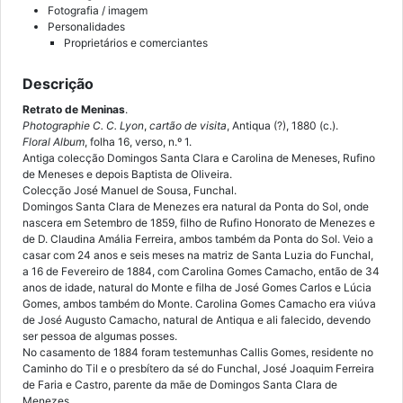
Fotografia / imagem
Personalidades
Proprietários e comerciantes
Descrição
Retrato de Meninas
.
Photographie C. C. Lyon
,
cartão de visita
, Antiqua (?), 1880 (c.).
Floral Album
, folha 16, verso, n.º 1.
Antiga colecção Domingos Santa Clara e Carolina de Meneses, Rufino
de Meneses e depois Baptista de Oliveira.
Colecção José Manuel de Sousa, Funchal.
Domingos Santa Clara de Menezes era natural da Ponta do Sol, onde
nascera em Setembro de 1859, filho de Rufino Honorato de Menezes e
de D. Claudina Amália Ferreira, ambos também da Ponta do Sol. Veio a
casar com 24 anos e seis meses na matriz de Santa Luzia do Funchal,
a 16 de Fevereiro de 1884, com Carolina Gomes Camacho, então de 34
anos de idade, natural do Monte e filha de José Gomes Carlos e Lúcia
Gomes, ambos também do Monte. Carolina Gomes Camacho era viúva
de José Augusto Camacho, natural de Antiqua e ali falecido, devendo
ser pessoa de algumas posses.
No casamento de 1884 foram testemunhas Callis Gomes, residente no
Caminho do Til e o presbítero da sé do Funchal, José Joaquim Ferreira
de Faria e Castro, parente da mãe de Domingos Santa Clara de
Menezes.