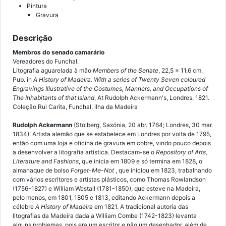
Pintura
Gravura
Descrição
Membros do senado camarário
Vereadores do Funchal.
Litografia aguarelada à mão
Members of the Senate
, 22,5 x 11,6 cm.
Pub. in
A History of Madeira
. With a series of Twenty Seven coloured
Engravings Illustrative of the Costumes, Manners, and Occupations of
The Inhabitants of that Island
, At Rudolph Ackermann's, Londres, 1821.
Coleção Rui Carita, Funchal, ilha da Madeira
Rudolph Ackermann
(Stolberg, Saxónia, 20 abr. 1764; Londres, 30 mar.
1834). Artista alemão que se estabelece em Londres por volta de 1795,
então com uma loja e oficina de gravura em cobre, vindo pouco depois
a desenvolver a litografia artística. Destacam-se o
Repository of Arts,
Literature and Fashions
, que inicia em 1809 e só termina em 1828, o
almanaque de bolso
Forget-Me-Not
, que iniciou em 1823, trabalhando
com vários escritores e artistas plásticos, como Thomas Rowlandson
(1756-1827) e William Westall (1781-1850), que esteve na Madeira,
pelo menos, em 1801, 1805 e 1813, editando Ackermann depois a
célebre
A History of Madeira
em 1821. A tradicional autoria das
litografias da Madeira dada a William Combe (1742-1823) levanta
alguns problemas, pois era um escritor e não um desenhador, além de