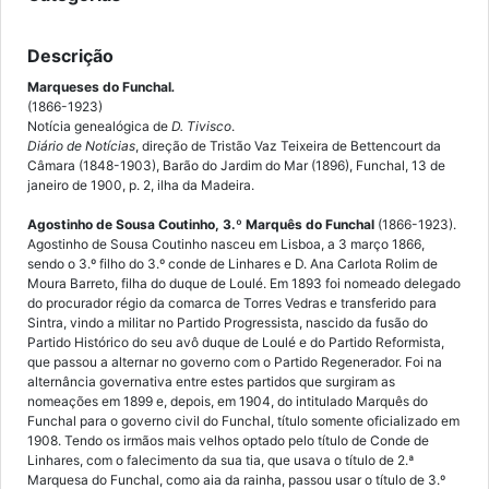
Descrição
Marqueses do Funchal
.
(1866-1923)
Notícia genealógica de
D. Tivisco
.
Diário de Notícias
, direção de Tristão Vaz Teixeira de Bettencourt da
Câmara (1848-1903), Barão do Jardim do Mar (1896), Funchal, 13 de
janeiro de 1900, p. 2, ilha da Madeira.
Agostinho de Sousa Coutinho, 3.º Marquês do Funchal
(1866-1923).
Agostinho de Sousa Coutinho nasceu em Lisboa, a 3 março 1866,
sendo o 3.º filho do 3.º conde de Linhares e D. Ana Carlota Rolim de
Moura Barreto, filha do duque de Loulé. Em 1893 foi nomeado delegado
do procurador régio da comarca de Torres Vedras e transferido para
Sintra, vindo a militar no Partido Progressista, nascido da fusão do
Partido Histórico do seu avô duque de Loulé e do Partido Reformista,
que passou a alternar no governo com o Partido Regenerador. Foi na
alternância governativa entre estes partidos que surgiram as
nomeações em 1899 e, depois, em 1904, do intitulado Marquês do
Funchal para o governo civil do Funchal, título somente oficializado em
1908. Tendo os irmãos mais velhos optado pelo título de Conde de
Linhares, com o falecimento da sua tia, que usava o título de 2.ª
Marquesa do Funchal, como aia da rainha, passou usar o título de 3.º