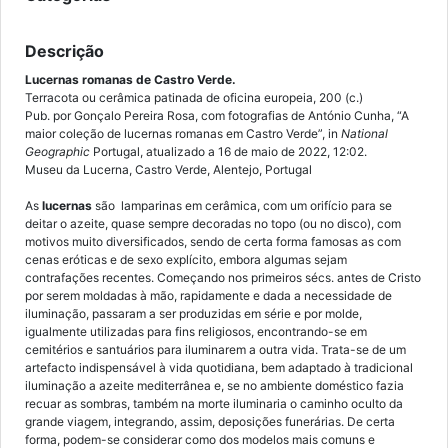
Descrição
Lucernas romanas de Castro Verde.
Terracota ou cerâmica patinada de oficina europeia, 200 (c.)
Pub. por Gonçalo Pereira Rosa, com fotografias de António Cunha, “A
maior coleção de lucernas romanas em Castro Verde”, in
National
Geographic
Portugal, atualizado a 16 de maio de 2022, 12:02.
Museu da Lucerna, Castro Verde, Alentejo, Portugal
As
lucernas
são lamparinas em cerâmica, com um orifício para se
deitar o azeite, quase sempre decoradas no topo (ou no disco), com
motivos muito diversificados, sendo de certa forma famosas as com
cenas eróticas e de sexo explícito, embora algumas sejam
contrafações recentes. Começando nos primeiros sécs. antes de Cristo
por serem moldadas à mão, rapidamente e dada a necessidade de
iluminação, passaram a ser produzidas em série e por molde,
igualmente utilizadas para fins religiosos, encontrando-se em
cemitérios e santuários para iluminarem a outra vida. Trata-se de um
artefacto indispensável à vida quotidiana, bem adaptado à tradicional
iluminação a azeite mediterrânea e, se no ambiente doméstico fazia
recuar as sombras, também na morte iluminaria o caminho oculto da
grande viagem, integrando, assim, deposições funerárias. De certa
forma, podem-se considerar como dos modelos mais comuns e