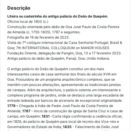
Descrição
Liteira ou cadeirinha do antigo palácio do Deão de Quepém
.
Oficina local de 1800 (c.)
Construção orientada pelo deão de Goa José Paulo da Costa Pereira
de Almeida (c. 1755-1835), 1787 e seguintes.
Fotografia de 16 de fevereiro de 2023.
Visita do 7º colóquio internacional da Casa Senhorial Portugal, Brasil &
Goa
;
7th INTERNATIONAL COLLOQUIUM on MANOR HOUSES
Fundação Oriente, delegação de Pangim, Goa, 13 a 17 fevereiro 2023.
Antigo palácio do deão de Quepém, Panaji, Goa, União Indiana.
O antigo palácio do Deão de Quepém constitui um dos mais
interessantes casos de casa senhorial dos finais do século XVIII em
Goa. Possuidora de um programa arquitectónico complexo, que se
mantém com poucas alterações, apresentando as tradicionais janelas
de carepas. Além da arquitectura, o palácio ostenta um interessante e
complexo programa de jardins, onde se destaca uma larga escadaria de
entrada ladeada por bancos de alvenaria de excepcional originalidade.
1779 –
Chegada à Índia de Padre José Paulo da Costa Pereira de
Almeida;
1787
– Inicio da construção da igreja de Santa Cruz e casa de
campo, em Quepém;
1831
–Carta régia confirmando a cedência oficial,
em 1829, do palácio de Quepém para local de recreio dos Vice-reis e
Governadores do Estado da Índia;
1835
- Falecimento de Deão José