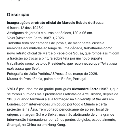
Descrição
Inauguração do retrato oficial de Marcelo Rebelo de Sousa
(Lisboa, 12 dez. 1948-)
Amalgama de jornais e outros periódicos, 129 x 96 cm.
Vhils
(Alexandre Farto, 1987-), 2026
Trabalho feito por camadas de jornais, de manchetes, crises e
memórias acumuladas ao longo de uma década, trabalhados como
novo retrato oficial de Marcelo Rebelo de Sousa, que rompe assim com
a tradição ao trocar a pintura sobre tela por um novo suporte
trabalhado como rosto do Presidente, que reconheceu que "
foi a ideia
mais louca que tive
".
Fotografia de João Porfírio/ASPress, 4 de março de 2026.
Museu da Presidência, palácio de Belém, Portugal
Vhils
é pseudónimo do grafitti português
Alexandre Farto
(1987-), que
se tornou num dos mais promissores artistas de Arte Urbana, depois de
2008, quando terminou a sua formação na
University of the Arts
em
Londres, com intervenções um pouco por todo o Mundo e certa
projeção já na Ásia. Tem voltado periodicamente ao seu local de
origem, a margem Sul e o Seixal, mas não abdicando de uma grande
intervenção internacional por vários pontos do globo, especialmente,
Shangai, na China ou em Hong Kong.