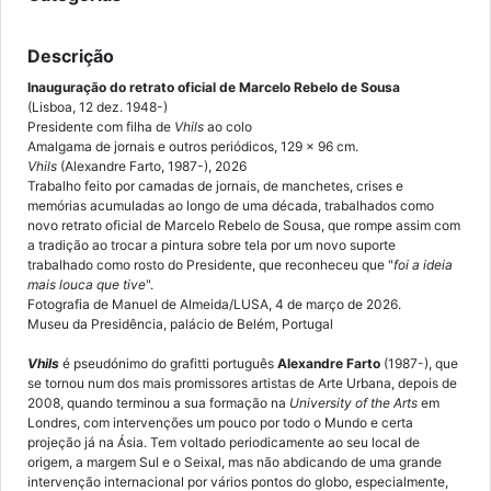
Descrição
Inauguração do retrato oficial de Marcelo Rebelo de Sousa
(Lisboa, 12 dez. 1948-)
Presidente com filha de
Vhils
ao colo
Amalgama de jornais e outros periódicos, 129 x 96 cm.
Vhils
(Alexandre Farto, 1987-), 2026
Trabalho feito por camadas de jornais, de manchetes, crises e
memórias acumuladas ao longo de uma década, trabalhados como
novo retrato oficial de Marcelo Rebelo de Sousa, que rompe assim com
a tradição ao trocar a pintura sobre tela por um novo suporte
trabalhado como rosto do Presidente, que reconheceu que "
foi a ideia
mais louca que tive
".
Fotografia de Manuel de Almeida/LUSA, 4 de março de 2026.
Museu da Presidência, palácio de Belém, Portugal
Vhils
é pseudónimo do grafitti português
Alexandre Farto
(1987-), que
se tornou num dos mais promissores artistas de Arte Urbana, depois de
2008, quando terminou a sua formação na
University of the Arts
em
Londres, com intervenções um pouco por todo o Mundo e certa
projeção já na Ásia. Tem voltado periodicamente ao seu local de
origem, a margem Sul e o Seixal, mas não abdicando de uma grande
intervenção internacional por vários pontos do globo, especialmente,