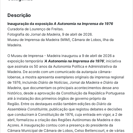
Descrição
Inauguração da exposição
A Autonomia na Imprensa de 1976
Curadoria de Lourenço de Freitas.
Fotografia do
Jornal da Madeira
, 9 de abril de 2026.
Museu de Imprensa da Madeira (MIM), Câmara de Lobos, ilha da
Madeira.
O Museu de Imprensa - Madeira inaugurou a 9 de abril de 2026 a
exposição temporária ‘
A Autonomia na Imprensa de 1976
’, iniciativa
que assinala os 50 anos da Autonomia Política e Administrativa da
Madeira. De acordo com um comunicado da autarquia câmara-
lobense, a mostra apresenta exemplares originais da imprensa regional
de 1976, incluindo
Diário de Notícias
,
Jornal da Madeira
e
Diário da
Madeira
, que documentam os principais acontecimentos desse ano
histórico, desde a aprovação da Constituição da República Portuguesa
até à instalação dos primeiros órgãos de governo próprio da
Região. Entre os destaques estão também edições do
Diário da
Assembleia Constituinte
, publicação que registou debates e decisões
que conduziram à Constituição de 1976, cuja entrada em vigor, a 2 de
abril, formalizou a criação das Regiões Autónomas da Madeira e dos
Açores. A inauguração contou com a presença do presidente da
Câmara Municipal de Câmara de Lobos, Celso Bettencourt, e de várias