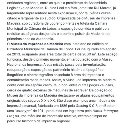
entidades regionais, entre as quais a presidente da Assembleia
Legislativa da Madeira, Rubina Leal e o foto-jornalista Rui Marote, já
largamente representado nesta exposição e, por tal, várias vezes
citado e largamente aplaudido. Organizada pelo Museu de Imprensa -
Madeira, sob curadoria de Lourenço Freitas e tutela da Câmara
Municipal de Câmara de Lobos, a exposição convida o público a
revisitar as páginas dos jornais e a sentir o pulsar da Madeira nos
primeiros anos da Autonomia.
O
Museu da Imprensa da Madeira
está instalado no edifício da
Biblioteca Municipal de Câmara de Lobos. Foi inaugurado em agosto
de 2013, ocupando uma área total de cerca de 2000 m². Este espaço
funciona, desde o primeiro momento, em articulação com o Museu
Nacional da Imprensa. A sua missão passa pela inventariação,
recuperação e exposição do património histórico, tipográfico,
litográfico e cinematográfico associado à área da imprensa e
comunicação madeirenses. Assim, o Museu da Imprensa da Madeira
conta com um espólio vasto, reunindo, entre outras peças valiosas,
cerca de quatro dezenas de máquinas de escrever. Da coleção do
Museu da Imprensa da Madeira destacam-se alguns equipamentos
originais dos séculos XIX e XX. São disso exemplos uma máquina de
impressão manual, fabricada em 1886 pela
Golding & C.ª
, em Boston;
uma “
Intertype
” de 1911, produzida em Inglaterra pela
Harris-Intertype,
Ltd
.; ou uma máquina de impressão rotativa, exemplar ímpar no
percurso histórico da imprensa regional.