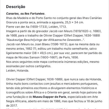
Descrição
Canaries, ou Iles Fortunées
.
Ilhas da Madeira e do Porto Santo no conjunto geral das Ilhas Canárias
Gravura a ponta seca, animada a aguarela, 25,5 x 34 cm.
Pierre van der Aa (1659-1733), Leiden, 1713.
Imagem a partir da do gravador Jacob van Meurs (1619/1620-c. 1680),
de 1668, para o trabalho de Olivier Dapper (Olfert Dapper, 1636-1689)
"Naukeurige Beschrijvinge der Afrikaensche Gewesten..."
.
Jacob van Meurs ou Joan Blaeu (1596-1673), que na mesma data ou
mesmo antes, 1662 (?), editou um trabalho muito semelhante, salvo
ligeiramente maior (38 x 49,5 cm.), por sua vez, parecem ter partido do
mapa de Nicolas Sanson (1600–1667), de Paris, 1656.
Nos anos seguintes este mapa conheceria inúmeras edições, mesmo
assinadas por outros cartógrafos.
Leiden, Holanda.
Olivier Dapper (Olfert Dapper, 1636-1689), que nunca saiu da Holanda,
tinha muito bons contactos com jesuítas e mercadores portugueses,
tendo sido primeiros escritores a divulgarem elementos históricos e
iconográficos sobre África e o Oriente em geral, sendo hoje patrono de
uma fundação e do
Museu Dapper de Paris
, especializado em Arte
Negra Africana, aberto em maio de 1986, mas que fechou a 18 de junho
de 2017.