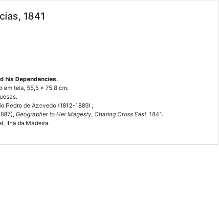
cias, 1841
nd his Dependencies.
o em tela, 55,5 x 75,8 cm.
guesas.
io Pedro de Azevedo (1812-1889) ;
1887),
Geographer to Her Magesty, Charing Cross East
, 1841.
l, ilha da Madeira.