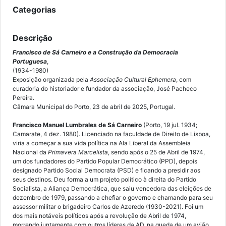
Categorias
Descrição
Francisco de Sá Carneiro e a Construção da Democracia
Portuguesa
,
(1934-1980)
Exposição organizada pela
Associação Cultural Ephemera
, com
curadoria do historiador e fundador da associação, José Pacheco
Pereira.
Câmara Municipal do Porto, 23 de abril de 2025, Portugal.
Francisco Manuel Lumbrales de Sá Carneiro
(Porto, 19 jul. 1934;
Camarate, 4 dez. 1980). Licenciado na faculdade de Direito de Lisboa,
viria a começar a sua vida política na Ala Liberal da Assembleia
Nacional da
Primavera Marcelista
, sendo após o 25 de Abril de 1974,
um dos fundadores do Partido Popular Democrático (PPD), depois
designado Partido Social Democrata (PSD) e ficando a presidir aos
seus destinos. Deu forma a um projeto político à direita do Partido
Socialista, a Aliança Democrática, que saiu vencedora das eleições de
dezembro de 1979, passando a chefiar o governo e chamando para seu
assessor militar o brigadeiro Carlos de Azeredo (1930-2021). Foi um
dos mais notáveis políticos após a revolução de Abril de 1974,
morrendo juntamente com outros líderes da AD, na queda de um avião,