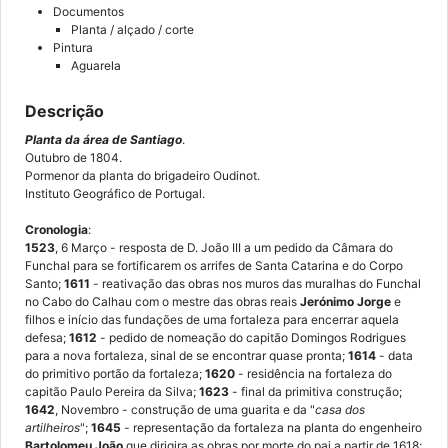
Documentos
Planta / alçado / corte
Pintura
Aguarela
Descrição
Planta da área de Santiago
.
Outubro de 1804.
Pormenor da planta do brigadeiro Oudinot.
Instituto Geográfico de Portugal.
Cronologia
:
1523
, 6 Março - resposta de D. João III a um pedido da Câmara do
Funchal para se fortificarem os arrifes de Santa Catarina e do Corpo
Santo;
1611
- reativação das obras nos muros das muralhas do Funchal
no Cabo do Calhau com o mestre das obras reais
Jerónimo Jorge
e
filhos e início das fundações de uma fortaleza para encerrar aquela
defesa;
1612
- pedido de nomeação do capitão Domingos Rodrigues
para a nova fortaleza, sinal de se encontrar quase pronta;
1614
- data
do primitivo portão da fortaleza;
1620
- residência na fortaleza do
capitão Paulo Pereira da Silva;
1623
- final da primitiva construção;
1642
, Novembro - construção de uma guarita e da "
casa dos
artilheiros
";
1645
- representação da fortaleza na planta do engenheiro
Bartolomeu João
que dirigira as obras por morte do pai a partir de 1618;