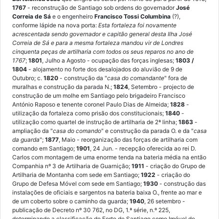
1767
- reconstrução de Santiago sob ordens do governador
José
Correia de Sá
e o engenheiro
Francisco Tossi Columbina
(?),
conforme lápide na nova porta:
Esta fortaleza foi novamente
acrescentada sendo governador e capitão general desta Ilha José
Correia de Sá e para a mesma fortaleza mandou vir de Londres
cinquenta peças de artilharia com todos os seus reparos no ano de
1767
;
1801
, Julho a Agosto - ocupação das forças inglesas;
1803 /
1804
- alojamento no forte dos desalojados do aluvião de 9 de
Outubro; c.
1820
- construção da "
casa do comandante
" fora de
muralhas e construção da parada N.;
1824
, Setembro - projecto de
construção de um molhe em Santiago pelo brigadeiro Francisco
António Raposo e tenente coronel Paulo Dias de Almeida;
1828
-
utilização da fortaleza como prisão dos constitucionais;
1840
-
utilização como quartel de instrução de artilharia de 2ª linha;
1863
-
ampliação da "
casa do comando
" e construção da parada O. e da "
casa
da guarda
";
1877
, Maio - reorganização das forças de artilharia com
comando em Santiago;
1901
, 24 Jun. - recepção oferecida ao rei D.
Carlos com montagem de uma enorme tenda na bateria média na então
Companhia nº 3 de Artilharia de Guarnição;
1911
- criação do Grupo de
Artilharia de Montanha com sede em Santiago;
1922
- criação do
Grupo de Defesa Móvel com sede em Santiago;
1930
- construção das
instalações de oficiais e sargentos na bateria baixa O., frente ao mar e
de um coberto sobre o caminho da guarda;
1940
, 26 setembro -
publicação de Decreto nº 30 762, no DG, 1.ª série, n.º 225,
determinando a classificação do Forte de Santiago como Imóvel de