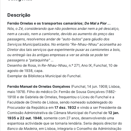
Descrição
Fernão Ornelas e os transportes camarários;
De Mal a Pior ..
.
Nós, o Zé, considerando que não podemos andar nem a pé descalço,
nem a cavalo, nem a camionete, devido ao aumento do preço das
passagens, resolvemos andar de "auto-butos" para gáudio dos
Serviços Municipalizados. No entanto "Re-Nhau-Nhau" aconselha ao
Diretor dos tais serviços que experimente puxar as camionetes a bois,
ou entregá-las às antigas empresas a ver se ainda se pode ter
passagens a "pataquinha" ...
Desenho de Rosa, in
Re-Nhau-Nhau
, n.º 271, Ano IX, Funchal, 10 de
agosto de 1938, capa.
Exemplar da Biblioteca Municipal do Funchal.
Fernão Manuel de Ornelas Gonçalves
(Funchal, 14 jun. 1908; Lisboa,
maio 1978). Filho do médico Dr. Fernão de Sousa Gonçalves (1882-
1919) e de Gabriela de Ornelas, frequentou o Liceu do Funchal e a
Faculdade de Direito de Lisboa, sendo nomeado subdelegado do
Procurador da República em
17 dez. 1932
e vindo a ser Presidente da
Comissão Administrativa da Câmara Municipal do Funchal de
12 jan.
1935 a 22 out. 1946
, somente com 27 anos, desenvolvendo uma
espantosa actividade que se tornaria lendária. Seria depois director do
Banco da Madeira
, em Lisboa, integraria o Conselho da Administração