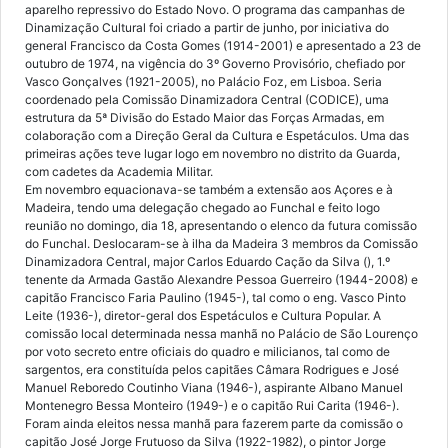
aparelho repressivo do Estado Novo. O programa das campanhas de
Dinamização Cultural foi criado a partir de junho, por iniciativa do
general Francisco da Costa Gomes (1914-2001) e apresentado a 23 de
outubro de 1974, na vigência do 3º Governo Provisório, chefiado por
Vasco Gonçalves (1921-2005), no Palácio Foz, em Lisboa. Seria
coordenado pela Comissão Dinamizadora Central (CODICE), uma
estrutura da 5ª Divisão do Estado Maior das Forças Armadas, em
colaboração com a Direção Geral da Cultura e Espetáculos. Uma das
primeiras ações teve lugar logo em novembro no distrito da Guarda,
com cadetes da Academia Militar.
Em novembro equacionava-se também a extensão aos Açores e à
Madeira, tendo uma delegação chegado ao Funchal e feito logo
reunião no domingo, dia 18, apresentando o elenco da futura comissão
do Funchal. Deslocaram-se à ilha da Madeira 3 membros da Comissão
Dinamizadora Central, major Carlos Eduardo Cação da Silva (), 1.º
tenente da Armada Gastão Alexandre Pessoa Guerreiro (1944-2008) e
capitão Francisco Faria Paulino (1945-), tal como o eng. Vasco Pinto
Leite (1936-), diretor-geral dos Espetáculos e Cultura Popular. A
comissão local determinada nessa manhã no Palácio de São Lourenço
por voto secreto entre oficiais do quadro e milicianos, tal como de
sargentos, era constituída pelos capitães Câmara Rodrigues e José
Manuel Reboredo Coutinho Viana (1946-), aspirante Albano Manuel
Montenegro Bessa Monteiro (1949-) e o capitão Rui Carita (1946-).
Foram ainda eleitos nessa manhã para fazerem parte da comissão o
capitão José Jorge Frutuoso da Silva (1922-1982), o pintor Jorge