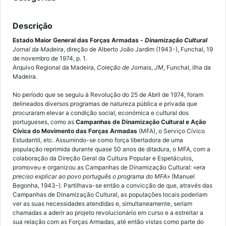
Descrição
Estado Maior General das Forças Armadas -
Dinamização Cultural
Jornal da Madeira
, direção de Alberto João Jardim (1943-), Funchal, 19
de novembro de 1974, p. 1.
Arquivo Regional da Madeira,
Coleção de Jornais
,
JM
, Funchal, ilha da
Madeira.
No período que se seguiu à Revolução do 25 de Abril de 1974, foram
delineados diversos programas de natureza pública e privada que
procuraram elevar a condição social, económica e cultural dos
portugueses, como as
Campanhas de Dinamização Cultural e Ação
Cívica do Movimento das Forças Armadas
(MFA), o Serviço Cívico
Estudantil, etc. Assumindo-se como força libertadora de uma
população reprimida durante quase 50 anos de ditadura, o MFA, com a
colaboração da Direção Geral da Cultura Popular e Espetáculos,
promoveu e organizou as Campanhas de Dinamização Cultural: «
era
preciso explicar ao povo português o programa do MFA
» (Manuel
Begonha, 1943-). Partilhava-se então a convicção de que, através das
Campanhas de Dinamização Cultural, as populações locais poderiam
ver as suas necessidades atendidas e, simultaneamente, seriam
chamadas a aderir ao projeto revolucionário em curso e a estreitar a
sua relação com as Forças Armadas, até então vistas como parte do