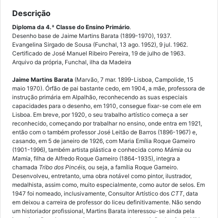
Descrição
Diploma da 4.ª Classe do Ensino Primário
.
Desenho base de Jaime Martins Barata (1899-1970), 1937.
Evangelina Sirgado de Sousa (Funchal, 13 ago. 1952), 9 jul. 1962.
Certificado de José Manuel Ribeiro Pereira, 19 de julho de 1963.
Arquivo da própria, Funchal, ilha da Madeira
Jaime Martins Barata
(Marvão, 7 mar. 1899-Lisboa, Campolide, 15
maio 1970). Órfão de pai bastante cedo, em 1904, a mãe, professora de
instrução primária em Alpalhão, reconhecendo as suas especiais
capacidades para o desenho, em 1910, consegue fixar-se com ele em
Lisboa. Em breve, por 1920, o seu trabalho artístico começa a ser
reconhecido, começando por trabalhar no ensino, onde entra em 1921,
então com o também professor José Leitão de Barros (1896-1967) e,
casando, em 5 de janeiro de 1926, com Maria Emília Roque Gameiro
(1901-1996), também artista plástica e conhecida como
Mámia
ou
Mamia
, filha de Alfredo Roque Gameiro (1864-1935), integra a
chamada
Tribo dos Pincéis,
ou seja, a família Roque Gameiro.
Desenvolveu, entretanto, uma obra notável como pintor, ilustrador,
medalhista, assim como, muito especialmente, como autor de selos. Em
1947 foi nomeado, inclusivamente, Consultor Artístico dos
CTT
, data
em deixou a carreira de professor do liceu definitivamente. Não sendo
um historiador profissional, Martins Barata interessou-se ainda pela