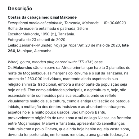
Descrição
Costas da cabaça medicinal Makonde
Exceptional medicinal calabash; Tanzania, Makonde
·
ID: 3046923
Rolha de madeira entalhada e patinada, 26 cm
Escultor Makonde, 1950 (c.), Tanzânia.
Fotografia de 23 de abril de 2020.
Leilão Zemanek-Münster,
Voyage Tribal Art
, 23 de maio de 2020,
lote
266
, Munique, Alemanha.
Wood, gourd, wooden plug carved with: “TD KM”, base
.
Os
Makondes
são um povo da África oriental que habita 3 planaltos do
norte de Moçambique, as margens do Rovuma e o sul da Tanzânia, na
ordem de 1.260.000 indivíduos, mantendo ainda aspetos da sua
religião animista tradicional, embora a maior parte da população seja
hoje cristã. Têm como atividades principais, a agricultura e, hoje, são
essencialmente conhecidos pela sua escultura, onde se reflete
visualmente muito da sua cultura, como a antiga utilização de batoque
labiais, a mutilação dos dentes incisivos e as abundantes tatuagens,
aspetos hoje já muito pouco usados. São um povo Bantu,
provavelmente originário de uma zona a sul do lago Niassa, na fronteira
entre Moçambique, Malawi e Tanzânia, apresentando semelhanças
culturais com o povo Chewa, que ainda hoje habita aquela vasta zona,
devendo ter pertencido, em tempos remotos, a uma grande federação