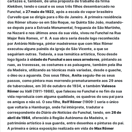
cartazes e, também, de uma proposta de trabalho da firma
Kiekiben
, tendo o casal e os seus três filhos desembarcado no
Funchal, a
27 maio de 1922
, após a escala do vapor brasileiro
Curvello
que se dirigia para o Rio de Janeiro. A primeira residência
dos Römer situou-se em São Roque, na Quinta São João, mudando-
se depois para a Estrada Monumental, freguesia de São Martinho,
na Nazaré e nos últimos anos da sua vida, viveu no Funchal na Rua
Major Reis Romes, nº 8. A sua obra seria desde logo reconhecida
por António Nóbrega, pintor madeirense que com Max Römer
executou alguns painéis da igreja de São Vicente, a que se
seguiriam outras. Todavia, a sua temática artística, ficou desde
logo ligada à
cidade do Funchal e aos seus arredores
, pintando as
ruas, as travessas, os costumes e as paisagens, também pela ilha
da Madeira, utilizando as técnicas mais variadas, desde o guache,
o óleo ou a aguarela. Dos seus filhos,
Anita
seguiu-lhe os seus
passos, como pintora mas morrendo prematuramente aos 29 anos
de tuberculose, em 30 de outubro de 1934, e também
Valesca
Römer
ou
Valli
(1911-1988), que faleceu no Funchal e no fim da sua
vida reproduzia com alguma qualidade, os quadros do seu pai para
os amigos e não só. O seu filho,
Rolf Römer
(1909-) seria o único
que voltaria a Hamburgo, onde foi intérprete, tradutor e
correspondente do
Diário de Noticias
do Funchal, tendo, em
26 de
abril de 1984
, oferecido à Região Autónoma da Madeira, o
património artístico à sua guarda, entre desenhos e pinturas do pai.
A primeira e única exposição realizada em vida de
Max Römer