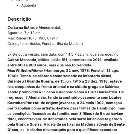
Aguarela
Descrição
Corça na Estrada Monumental,
Aguarela, 7 x 12 cm.
Max Römer (1878-1960), 1947
Colecção particular, Funchal, ilha da Madeira
Existe outra versão, sem data, com 14,5 x 22 cm., que apareceu no
Cabral Moncada, leilões, leilão 151, setembro de 2013, avaliada
entre 600 e 900 euros, mas que não foi vendida.
Max Wilhelm Römer
(Hamburgo, 22 nov. 1878; Funchal, 18 ago.
1960). Tendo-se alistado como soldado na infantaria alemã,
durante a
I Grande Guerra
, de 15 jun. 1915 a 28 dez. 1918, esteve
nas campanhas da frente oriental e na cidade grega de Salónica,
sendo promovido a 1ª cabo e decorado com a Cruz Hanseática. De
regresso, à Alemanha, tendo já contraído casamento com
Louise
Kaetchen Parizot
, de origem javanesa, a 24 maio 1902, começou
por trabalhar como
artista plástico
para firmas de Hamburgo, mas
as condições financeiras da família, com 3 filhos (de 5 que haviam
tido), encontravam-se debilitadas pelo surto inflacionista gerado
pela Grande Guerra. A ideia de se fixar na Madeira adveio de
Bente
Olsen
, ex- bailarino dinamarquês para o qual Römer executara