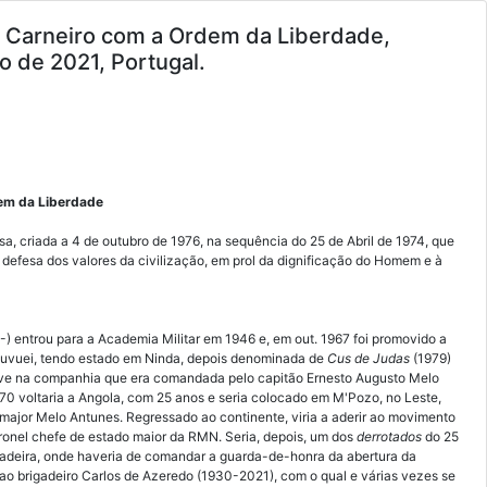
 Carneiro com a Ordem da Liberdade,
o de 2021, Portugal.
em da Liberdade
, criada a 4 de outubro de 1976, na sequência do 25 de Abril de 1974, que
defesa dos valores da civilização, em prol da dignificação do Homem e à
-) entrou para a Academia Militar em 1946 e, em out. 1967 foi promovido a
 Luvuei, tendo estado em Ninda, depois denominada de
Cus de Judas
(1979)
teve na companhia que era comandada pelo capitão Ernesto Augusto Melo
70 voltaria a Angola, com 25 anos e seria colocado em M'Pozo, no Leste,
major Melo Antunes. Regressado ao continente, viria a aderir ao movimento
ronel chefe de estado maior da RMN. Seria, depois, um dos
derrotados
do 25
adeira, onde haveria de comandar a guarda-de-honra da abertura da
 ao brigadeiro Carlos de Azeredo (1930-2021), com o qual e várias vezes se